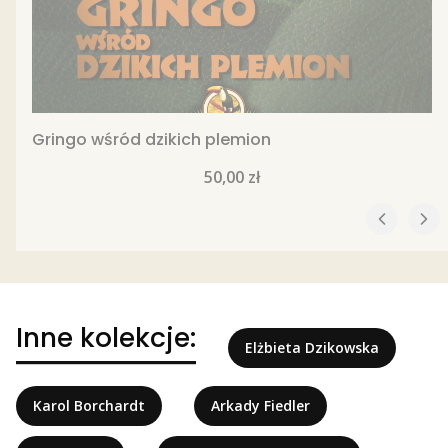
Gringo wśród dzikich plemion
Cena
50,00 zł
Inne kolekcje:
Elżbieta Dzikowska
Karol Borchardt
Arkady Fiedler