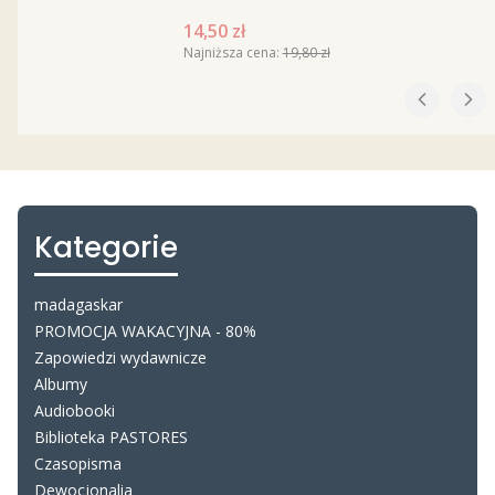
Cena promocyjna
14,50 zł
Najniższa cena:
19,80 zł
Kategorie
madagaskar
PROMOCJA WAKACYJNA - 80%
Zapowiedzi wydawnicze
Albumy
Audiobooki
Biblioteka PASTORES
Czasopisma
Dewocjonalia