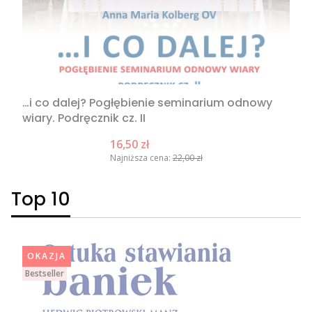
…i co dalej? Pogłębienie seminarium odnowy
wiary. Podręcznik cz. II
Cena promocyjna
16,50 zł
Najniższa cena:
22,00 zł
Top 10
OKAZJA
Bestseller