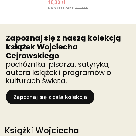
Cena promocyjna
18,30 zł
Najniższa cena:
32,90 zł
Zapoznaj się z naszą kolekcją
książek Wojciecha
Cejrowskiego
podróżnika, pisarza, satyryka,
autora książek i programów o
kulturach świata.
Zapoznaj się z cała kolekcją
Książki Wojciecha