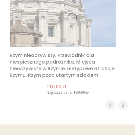
Rzym nieoczywisty. Przewodnik dla
niespiesznego podróżnika. Miejsca
nieoczywiste w Rzymie, nietypowe atrakcje
Rzymu, Rzym poza utartym szlakiem
Cena promocyjna
110,00 zł
Najniższa cena:
120,00 zł