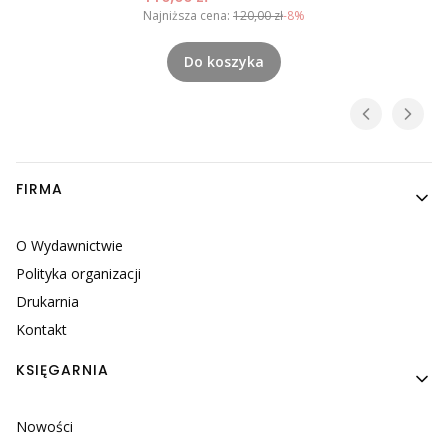
Najniższa cena:
120,00 zł
-8%
Do koszyka
Linki w stopce
FIRMA
O Wydawnictwie
Polityka organizacji
Drukarnia
Kontakt
KSIĘGARNIA
Nowości