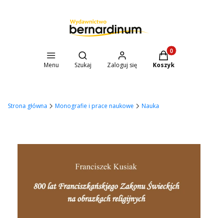
Otwórz wyszukiwarkę
Produkty w koszyk
Menu
Szukaj
Zaloguj się
Koszyk
Strona główna
Monografie i prace naukowe
Nauka