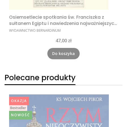
Osiemsetlecie spotkania św. Franciszka z
sułtanem Egiptu i nawiedzenia najważniejszych
dla chrześcijan miejsc świętych na Bliskim
PRODUCENT
WYDAWNICTWO BERNARDINUM
Wschodzie na obrazkach religijnych
Cena
47,00 zł
Do koszyka
Polecane produkty
OKAZJA
Bestseller
NOWOŚĆ