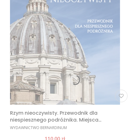
Rzym nieoczywisty. Przewodnik dla
niespiesznego podróżnika. Miejsca
nieoczywiste w Rzymie, nietypowe atrakcje
PRODUCENT
WYDAWNICTWO BERNARDINUM
Rzymu, Rzym poza utartym szlakiem
Cena promocyjna
110,00 zł