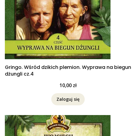
Gringo. Wśród dzikich plemion. Wyprawa na biegun
dżungli cz.4
Cena
10,00 zł
Zaloguj się