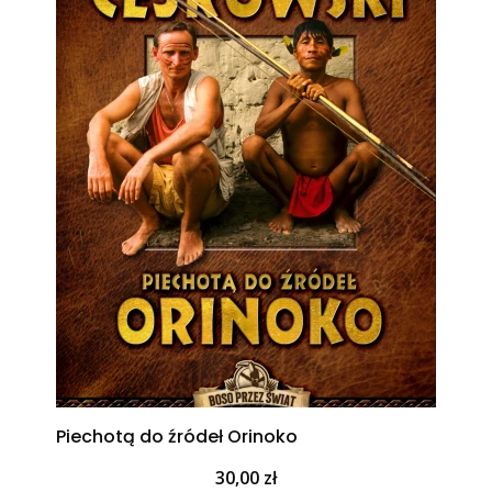
Piechotą do źródeł Orinoko
Cena
30,00 zł