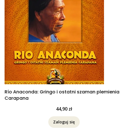
Río Anaconda: Gringo i ostatni szaman plemienia
Carapana
Cena
44,90 zł
Zaloguj się