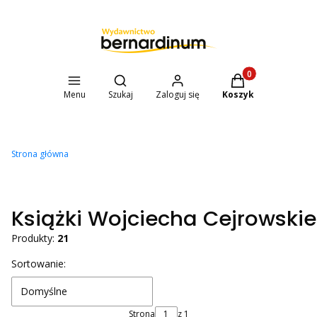
Otwórz wyszukiwarkę
Produkty w koszyk
Menu
Szukaj
Zaloguj się
Koszyk
Strona główna
Książki Wojciecha Cejrowski
Produkty:
21
Lista produktów
Sortowanie:
Domyślne
Strona
z 1