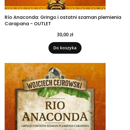
Río Anaconda: Gringo i ostatni szaman plemienia
Carapana - OUTLET
Cena
30,00 zł
Do koszyka