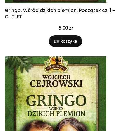
Gringo. Wśród dzikich plemion. Początek cz. 1 -
OUTLET
Cena
5,00 zł
Do koszyka