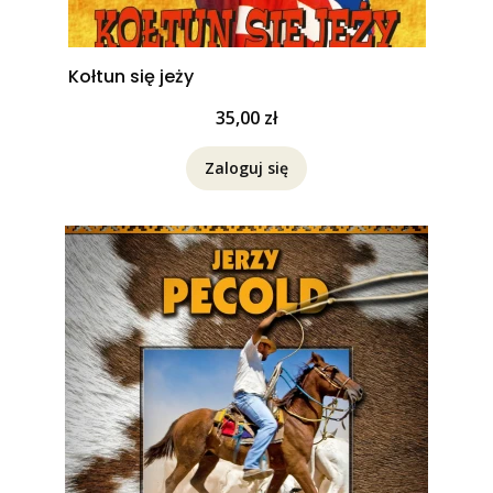
Kołtun się jeży
Cena
35,00 zł
Zaloguj się