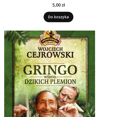
Cena
5,00 zł
Do koszyka