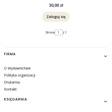
Cena
30,00 zł
Zaloguj się
Strona
z 1
Linki w stopce
FIRMA
O Wydawnictwie
Polityka organizacji
Drukarnia
Kontakt
KSIĘGARNIA