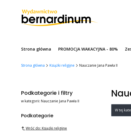
Strona główna
PROMOCJA WAKACYJNA - 80%
Ze
Strona główna
Książki religijne
Nauczanie Jana Pawła II
Nauc
Podkategorie i filtry
w kategorii: Nauczanie Jana Pawła II
List
W tej kat
Podkategorie
Wróć do: Książki religijne