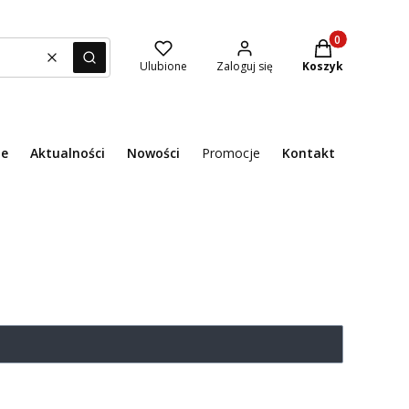
Produkty w kosz
Wyczyść
Szukaj
Ulubione
Zaloguj się
Koszyk
ie
Aktualności
Nowości
Promocje
Kontakt
Menu