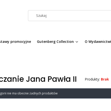
stawy promocyjne
Gutenberg Collection
O Wydawnictw
zanie Jana Pawła II
Produkty:
Brak
a produktów
egorii nie ma obecnie żadnych produktów