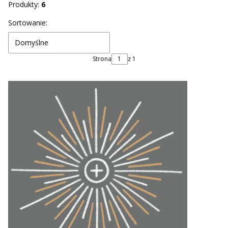
Produkty:
6
Lista produktów
Sortowanie:
Domyślne
Strona
z 1