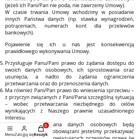
(jeżeli ich Pani/Pan nie poda, nie zawrzemy Umowy).
W czasie trwania Umowy wchodzimy w posiadanie
innych Państwa danych (np. stawka wynagrodzeń,
potrąceniach, numerach kont dla przelewów
bankowych).
Pojawienie się ich u nas jest konsekwencją
prawidłowego wykonywania Umowy.
Przysługuje Panu/Pani prawo do żądania dostępu do
swoich danych osobowych, ich sprostowania oraz
usunięcia, a nadto do żądania ograniczenia
przetwarzania oraz do przenoszenia danych.
Ma również Pani/Pan prawo do wniesienia sprzeciwu –
z przyczyn związanych z Pani/Pana szczególną sytuacją
– wobec przetwarzania niezbędnego do celów
wynikających z Naszego prawnie uzasadnionego
interesu.
Odbiorcami Pani/Pana danych osobowych będą
Produkty w koszyku: 0. Zobacz szczegóły
podmioty, którym zobowiązani jesteśmy przekazywać
Menu
Zaloguj się
Koszyk
dane na gruncie obowiązujących przepisów prawa (w