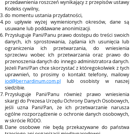
przedawnienia roszczeń wynikający z przepisów ustawy
Kodeks cywilny,
do momentu ustania przydatności,
po upływie wyżej wymienionych okresów, dane są
usuwane lub poddawane anonimizacji.
Przysługuje Pani/Panu prawo dostępu do treści swoich
danych, ich sprostowania, żądania ich usunięcia lub
ograniczenia ich przetwarzania, do wniesienia
sprzeciwu wobec ich przetwarzania oraz prawo do
przenoszenia danych do innego administratora danych.
Jeżeli Pani/Pan chce skorzystać z któregokolwiek z tych
uprawnień, to prosimy o kontakt telefony, mailowy
iod@bernardinum.com.pl
lub osobisty w naszej
siedzibie.
Przysługuje Pani/Panu również prawo wniesienia
skargi do Prezesa Urzędu Ochrony Danych Osobowych,
jeśli uzna Pani/Pan, że ich przetwarzanie narusza
ogólne rozporządzenie o ochronie danych osobowych,
w skrócie RODO.
Dane osobowe nie będą przekazywane do państwa
trzeciego ani organizacji międzynarodowej.