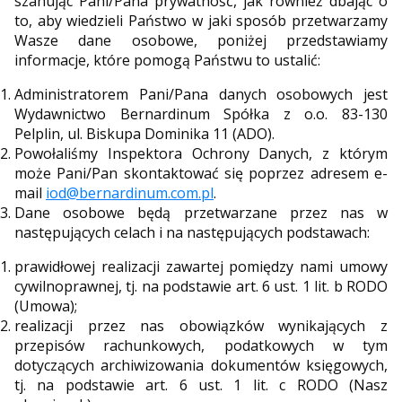
szanując Pani/Pana prywatność, jak również dbając o
to, aby wiedzieli Państwo w jaki sposób przetwarzamy
Wasze dane osobowe, poniżej przedstawiamy
informacje, które pomogą Państwu to ustalić:
Administratorem Pani/Pana danych osobowych jest
Wydawnictwo Bernardinum Spółka z o.o. 83-130
Pelplin, ul. Biskupa Dominika 11 (ADO).
Powołaliśmy Inspektora Ochrony Danych, z którym
może Pani/Pan skontaktować się poprzez adresem e-
mail
iod@bernardinum.com.pl
.
Dane osobowe będą przetwarzane przez nas w
następujących celach i na następujących podstawach:
prawidłowej realizacji zawartej pomiędzy nami umowy
cywilnoprawnej, tj. na podstawie art. 6 ust. 1 lit. b RODO
(Umowa);
realizacji przez nas obowiązków wynikających z
przepisów rachunkowych, podatkowych w tym
dotyczących archiwizowania dokumentów księgowych,
tj. na podstawie art. 6 ust. 1 lit. c RODO (Nasz