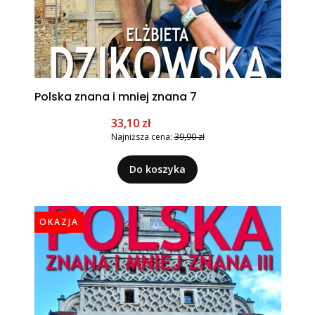
Polska znana i mniej znana 7
Cena promocyjna
33,10 zł
Najniższa cena:
39,90 zł
Do koszyka
OKAZJA