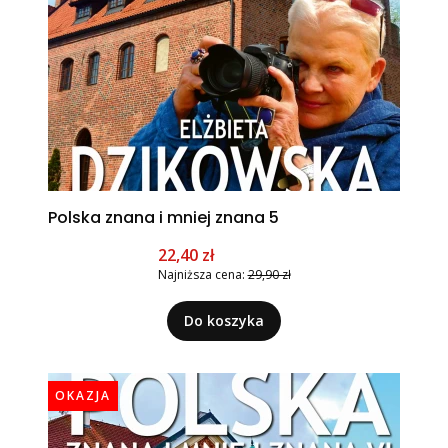
Polska znana i mniej znana 5
Cena promocyjna
22,40 zł
Najniższa cena:
29,90 zł
Do koszyka
OKAZJA