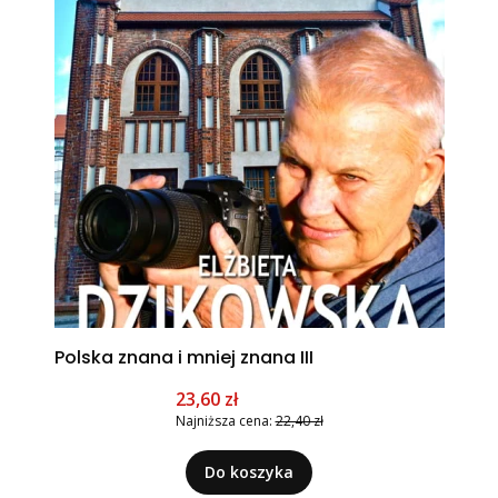
Polska znana i mniej znana III
Cena promocyjna
23,60 zł
Najniższa cena:
22,40 zł
Do koszyka