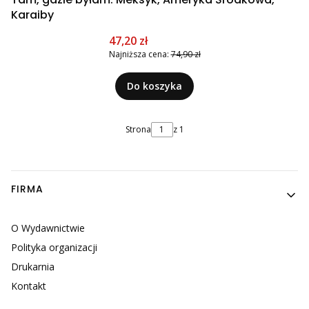
Karaiby
Cena promocyjna
47,20 zł
Najniższa cena:
74,90 zł
Do koszyka
Strona
z 1
Linki w stopce
FIRMA
O Wydawnictwie
Polityka organizacji
Drukarnia
Kontakt