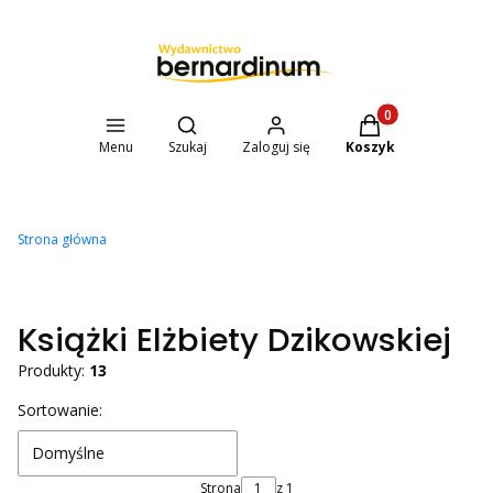
Otwórz wyszukiwarkę
Produkty w koszyk
Menu
Szukaj
Zaloguj się
Koszyk
Strona główna
Książki Elżbiety Dzikowskiej
Produkty:
13
Lista produktów
Sortowanie:
Domyślne
Strona
z 1