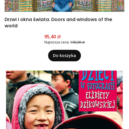
Drzwi i okna świata. Doors and windows of the
world
Cena promocyjna
95,40 zł
Najniższa cena:
100,00 zł
Do koszyka