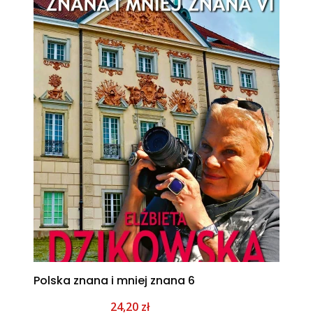
Polska znana i mniej znana 6
Cena promocyjna
24,20 zł