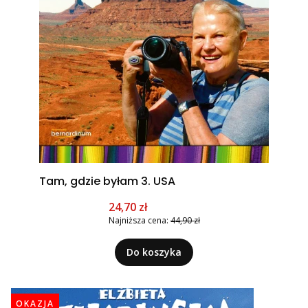
Tam, gdzie byłam 3. USA
Cena promocyjna
24,70 zł
Najniższa cena:
44,90 zł
Do koszyka
OKAZJA