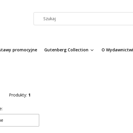
stawy promocyjne
Gutenberg Collection
O Wydawnictw
Produkty:
1
a produktów
e:
ne