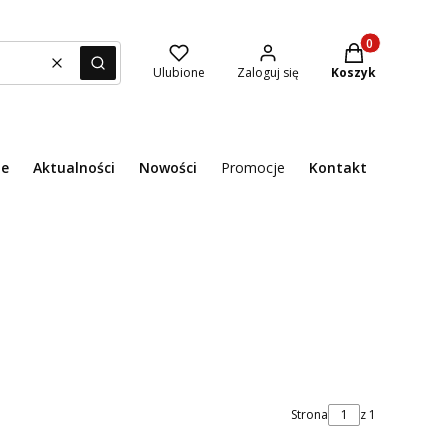
Produkty w kosz
Wyczyść
Szukaj
Ulubione
Zaloguj się
Koszyk
ie
Aktualności
Nowości
Promocje
Kontakt
Menu
Strona
z 1