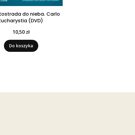
tostrada do nieba. Carlo
 Eucharystia (DVD)
Cena
10,50 zł
Do koszyka