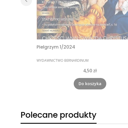
Pielgrzym 1/2024
PRODUCENT
WYDAWNICTWO BERNARDINUM
Cena
4,50 zł
Do koszyka
Polecane produkty