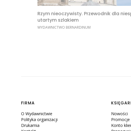
Rzym nieoczywisty. Przewodnik dla nie
utartym szlakiem
PRODUCENT
WYDAWNICTWO BERNARDINUM
Linki w stopce
FIRMA
KSIĘGAR
O Wydawnictwie
Nowości
Polityka organizacji
Promocje
Drukarnia
Konto klie