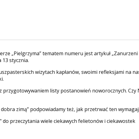
e „Pielgrzyma” tematem numeru jest artykuł „Zanurzeni w 
13 stycznia.
zpasterskich wizytach kapłanów, swoimi refleksjami na nas
i.
ę z przygotowywaniem listy postanowień noworocznych. Czy 
 dobra zimą” podpowiadamy też, jak przetrwać ten wymagają
" do przeczytania wiele ciekawych felietonów i ciekawostek