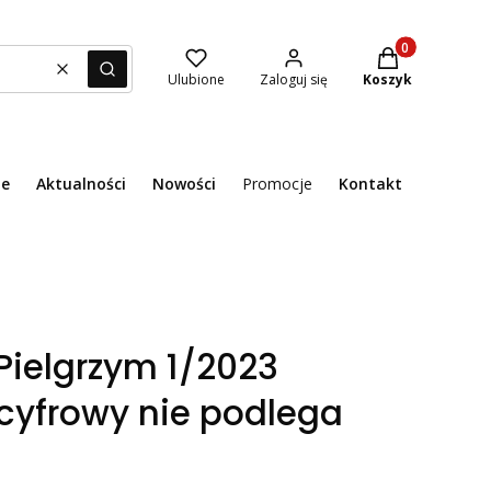
Produkty w kosz
Wyczyść
Szukaj
Ulubione
Zaloguj się
Koszyk
ie
Aktualności
Nowości
Promocje
Kontakt
Menu
Pielgrzym 1/2023
cyfrowy nie podlega