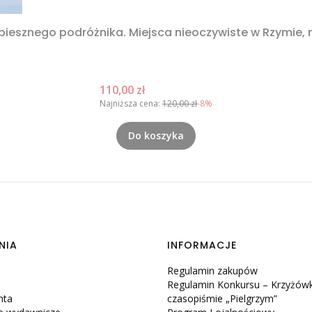
spiesznego podróżnika. Miejsca nieoczywiste w Rzymie,
Cena promocyjna
110,00 zł
Najniższa cena:
120,00 zł
-8%
Do koszyka
NIA
INFORMACJE
Regulamin zakupów
Regulamin Konkursu – Krzyżów
nta
czasopiśmie „Pielgrzym”