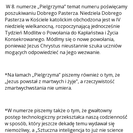
W 8. numerze „Pielgrzyma” temat numeru poświęcamy
poszukiwaniu Dobrego Pasterza. Niedziela Dobrego
Pasterza w Kościele katolickim obchodzona jest w IV
niedzielę wielkanocną, rozpoczynającą jednocześnie
Tydzień Modlitw o Powołania do Kapłaństwa i Życia
Konsekrowanego. Módlmy się o nowe powołania,
ponieważ Jezus Chrystus nieustannie szuka uczniów
mogących odpowiedzieć na Jego wezwanie.
*Na łamach „Pielgrzyma” piszemy również o tym, że
„Jezus powstał z martwych i żyje”, a rzeczywistość
zmartwychwstania nie umiera.
*W numerze piszemy także o tym, że gwałtowny
postęp technologiczny przekształca naszą codzienność́
w sposób, który jeszcze dekadę̨ temu wydawał się̨
niemożliwy, a „Sztuczna inteligencja to już nie science