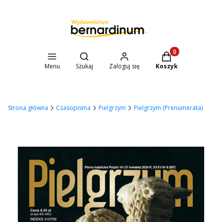
Otwórz wyszukiwarkę
Produkty w koszyk
Menu
Szukaj
Zaloguj się
Koszyk
Strona główna
Czasopisma
Pielgrzym
Pielgrzym (Prenumerata)