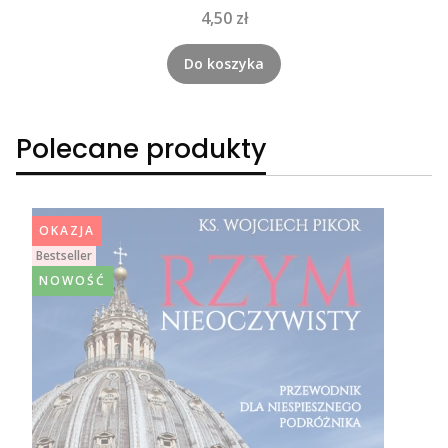
Cena
4,50 zł
Do koszyka
Polecane produkty
OKAZJA
Bestseller
NOWOŚĆ