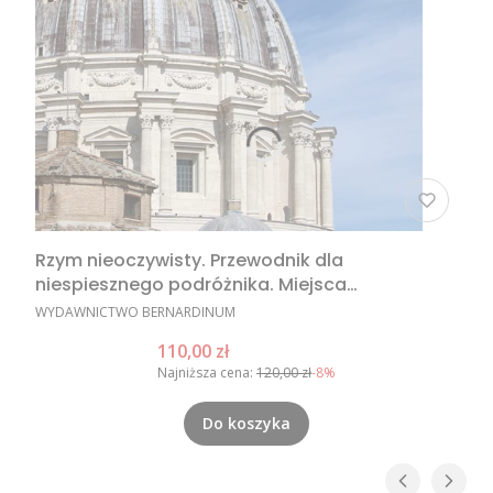
Rzym nieoczywisty. Przewodnik dla
niespiesznego podróżnika. Miejsca
nieoczywiste w Rzymie, nietypowe atrakcje
PRODUCENT
WYDAWNICTWO BERNARDINUM
Rzymu, Rzym poza utartym szlakiem
Cena promocyjna
110,00 zł
Najniższa cena:
120,00 zł
-8%
Do koszyka