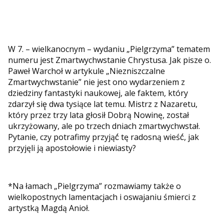
W 7. – wielkanocnym – wydaniu „Pielgrzyma” tematem
numeru jest Zmartwychwstanie Chrystusa. Jak pisze o.
Paweł Warchoł w artykule „Niezniszczalne
Zmartwychwstanie” nie jest ono wydarzeniem z
dziedziny fantastyki naukowej, ale faktem, który
zdarzył się̨ dwa tysiące lat temu. Mistrz z Nazaretu,
który przez trzy lata głosił Dobrą Nowinę, został
ukrzyżowany, ale po trzech dniach zmartwychwstał.
Pytanie, czy potrafimy przyjąć́ tę radosną wieść́, jak
przyjęli ją apostołowie i niewiasty?
*Na łamach „Pielgrzyma” rozmawiamy także o
wielkopostnych lamentacjach i oswajaniu śmierci z
artystką Magdą Anioł.