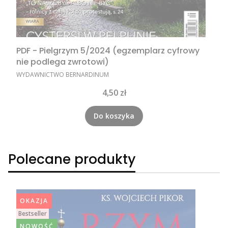
PDF - Pielgrzym 5/2024 (egzemplarz cyfrowy
nie podlega zwrotowi)
PRODUCENT
WYDAWNICTWO BERNARDINUM
Cena
4,50 zł
Do koszyka
Polecane produkty
OKAZJA
Bestseller
NOWOŚĆ