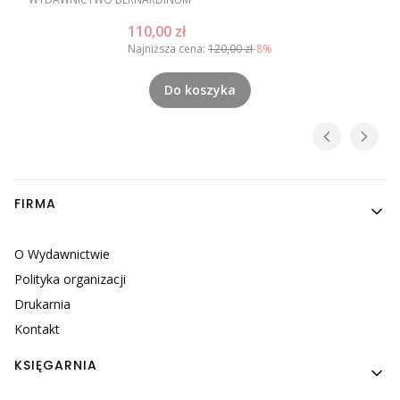
Rzymu, Rzym poza utartym szlakiem
Cena promocyjna
110,00 zł
Najniższa cena:
120,00 zł
-8%
Do koszyka
Linki w stopce
FIRMA
O Wydawnictwie
Polityka organizacji
Drukarnia
Kontakt
KSIĘGARNIA