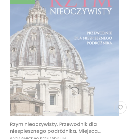
Rzym nieoczywisty. Przewodnik dla
niespiesznego podróżnika. Miejsca
nieoczywiste w Rzymie, nietypowe atrakcje
PRODUCENT
WYDAWNICTWO BERNARDINUM