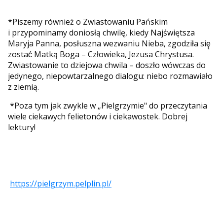
*Piszemy również o Zwiastowaniu Pańskim
i przypominamy doniosłą chwilę, kiedy Najświętsza
Maryja Panna, posłuszna wezwaniu Nieba, zgodziła się̨
zostać́ Matką Boga – Człowieka, Jezusa Chrystusa.
Zwiastowanie to dziejowa chwila – doszło wówczas do
jedynego, niepowtarzalnego dialogu: niebo rozmawiało
z ziemią.
*Poza tym jak zwykle w „Pielgrzymie" do przeczytania
wiele ciekawych felietonów i ciekawostek. Dobrej
lektury!
https://pielgrzym.pelplin.pl/