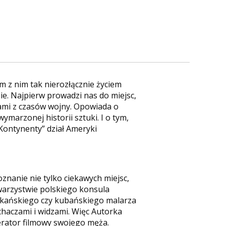
m z nim tak nierozłącznie życiem
ie. Najpierw prowadzi nas do miejsc,
iami z czasów wojny. Opowiada o
wymarzonej historii sztuki. I o tym,
 „Kontynenty” dział Ameryki
oznanie nie tylko ciekawych miejsc,
owarzystwie polskiego konsula
kańskiego czy kubańskiego malarza
uchaczami i widzami. Więc Autorka
erator filmowy swojego męża.