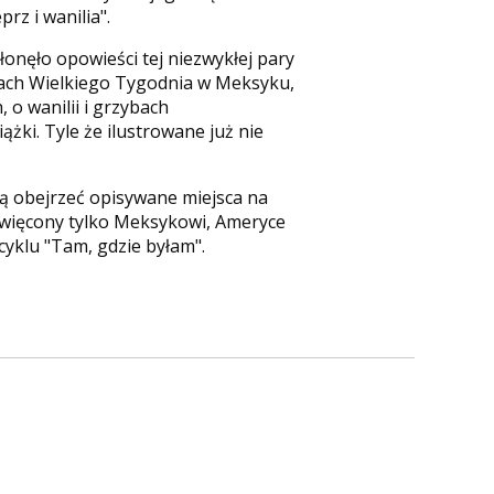
rz i wanilia".
łonęło opowieści tej niezwykłej pary
jach Wielkiego Tygodnia w Meksyku,
o wanilii i grzybach
żki. Tyle że ilustrowane już nie
cą obejrzeć opisywane miejsca na
oświęcony tylko Meksykowi, Ameryce
yklu "Tam, gdzie byłam".