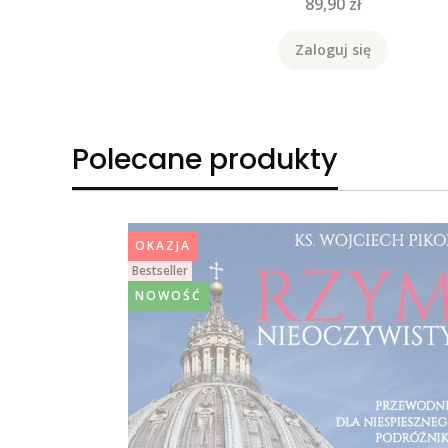
Cena
89,90 zł
Zaloguj się
Polecane produkty
OKAZJA
Bestseller
NOWOŚĆ