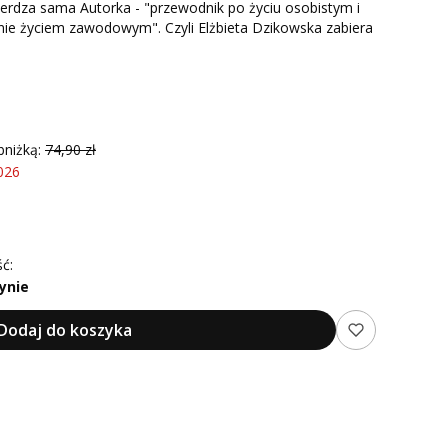
ierdza sama Autorka - "przewodnik po życiu osobistym i
nie życiem zawodowym". Czyli Elżbieta Dzikowska zabiera
bniżką:
74,90 zł
026
ć:
ynie
Dodaj do koszyka