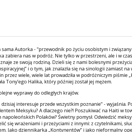
za sama Autorka - "przewodnik po życiu osobistym i związany
 zabiera nas w podróż. Nie tylko w przestrzeni, ale i w czas
znaje ze swoją rodziną. Dzieli się z nami bolesnymi przeżyc
piracyjnej” i o tym, jak znalazła się na sinologii zamiast na 
Chin przez wiele, wiele lat prowadziła w podróżniczym piśmie
ała Tony’ego Halika, który później został jej mężem.
olejne wyprawy do odległych krajów.
 dzisiaj interesuje przede wszystkim poznanie" - wyjaśnia. P
ezydentem Meksyku? A dlaczego nie?! Poszukiwać na Haiti w t
 napoleońskich Polaków? Świetny pomysł. Odwiedzić meksy
lić się wrażeniami i przeżyciami z innymi: z czytelnikami, sł
em. Jako dziennikarka „Kontynentów” i jako nieformalny op