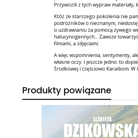
Przywozili z tych wypraw materiały,
Któż ze starszego pokolenia nie pami
podróżników o nieznanym, niedostęp
o uzdrawianiu za pomocą żywego węża
halucynogennych… Zawsze towarzyszył 
filmami, a zdjęciami.
A więc wspomnienia, sentymenty, ale
własne oczy. I jeszcze jedno: to do
Środkowej i częściowo Karaibom. W 
Produkty powiązane