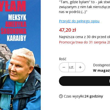
"Tam, gdzie byłam" to - jak stw
związanym z nim tak nierozłącz
nas w podróż.(...)"
Przejdź do pełnego opisu
47,20 zł
Najniższa cena z 30 dni przed o
Promocja trwa do 31 sierpnia 2
Ilość
Dostępnoś
szt.
W magaz
Czas wysyłki:
24 godziny