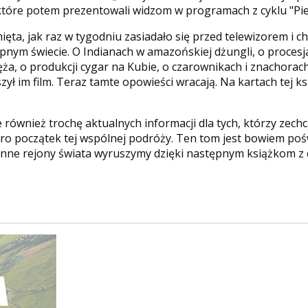
 które potem prezentowali widzom w programach z cyklu "Piep
ęta, jak raz w tygodniu zasiadało się przed telewizorem i ch
nym świecie. O Indianach w amazońskiej dżungli, o proces
, o produkcji cygar na Kubie, o czarownikach i znachorach, 
im film. Teraz tamte opowieści wracają. Na kartach tej ksią
 również trochę aktualnych informacji dla tych, którzy zech
piero początek tej wspólnej podróży. Ten tom jest bowiem p
inne rejony świata wyruszymy dzięki następnym książkom z c