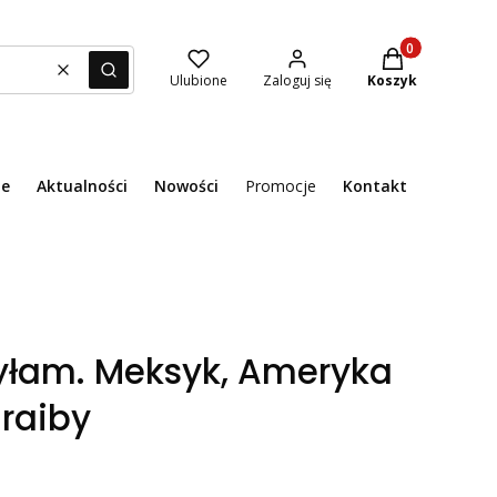
Produkty w kosz
Wyczyść
Szukaj
Ulubione
Zaloguj się
Koszyk
ie
Aktualności
Nowości
Promocje
Kontakt
Menu
yłam. Meksyk, Ameryka
raiby