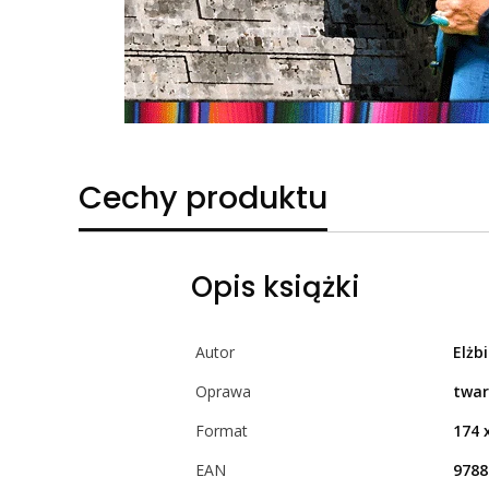
Cechy produktu
Opis książki
Autor
Elżb
Oprawa
twa
Format
174 
EAN
9788