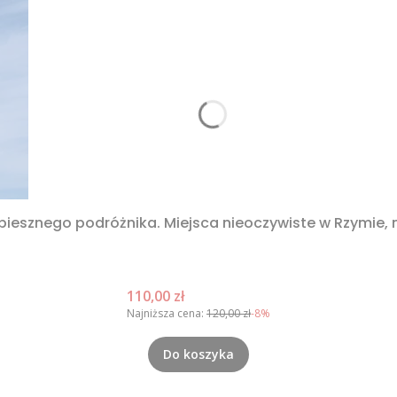
spiesznego podróżnika. Miejsca nieoczywiste w Rzymie,
Cena promocyjna
110,00 zł
Najniższa cena:
120,00 zł
-8%
Do koszyka