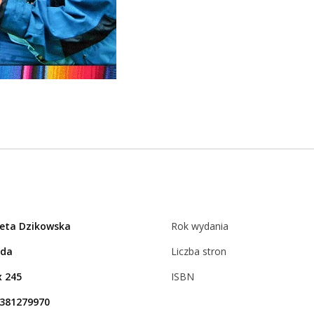
ieta Dzikowska
Rok wydania
rda
Liczba stron
x 245
ISBN
381279970