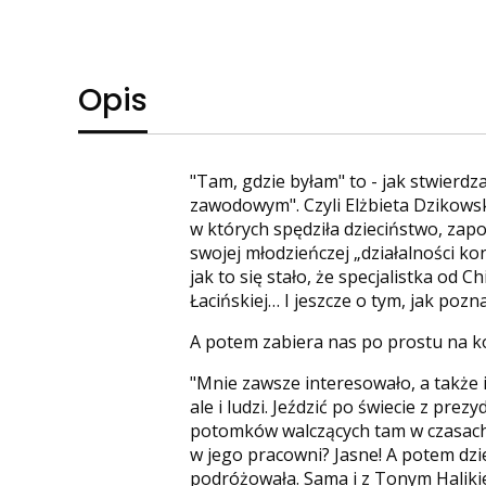
Opis
"Tam, gdzie byłam" to - jak stwierd
zawodowym". Czyli Elżbieta Dzikowska
w których spędziła dzieciństwo, zapo
swojej młodzieńczej „działalności kons
jak to się stało, że specjalistka od 
Łacińskiej… I jeszcze o tym, jak pozn
A potem zabiera nas po prostu na k
"Mnie zawsze interesowało, a także i
ale i ludzi. Jeździć po świecie z pr
potomków walczących tam w czasach
w jego pracowni? Jasne! A potem dzie
podróżowała. Sama i z Tonym Haliki