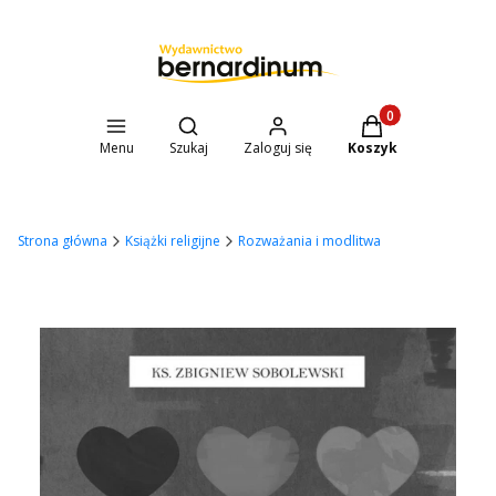
Otwórz wyszukiwarkę
Produkty w koszyk
Menu
Szukaj
Zaloguj się
Koszyk
Strona główna
Książki religijne
Rozważania i modlitwa