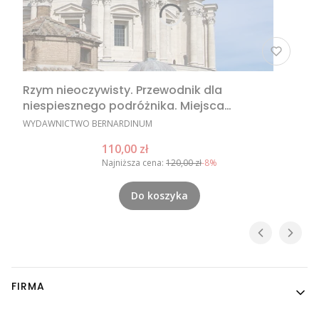
Rzym nieoczywisty. Przewodnik dla
niespiesznego podróżnika. Miejsca
nieoczywiste w Rzymie, nietypowe atrakcje
PRODUCENT
WYDAWNICTWO BERNARDINUM
Rzymu, Rzym poza utartym szlakiem
Cena promocyjna
110,00 zł
Najniższa cena:
120,00 zł
-8%
Do koszyka
Linki w stopce
FIRMA