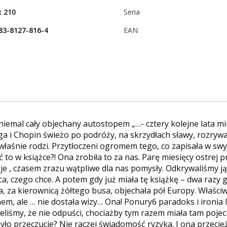
x 210
Seria
83-8127-816-4
EAN
niemal cały objechany autostopem „…- cztery kolejne lata min
a i Chopin świeżo po podróży, na skrzydłach sławy, rozrywan
ię właśnie rodzi. Przytłoczeni ogromem tego, co zapisała w sw
cić to w książce?! Ona zrobiła to za nas. Parę miesięcy ostrej
e , czasem zrazu wątpliwe dla nas pomysły. Odkrywaliśmy ją
ca, czego chce. A potem gdy już miała tę książkę – dwa razy
a, za kierownicą żółtego busa, objechała pół Europy. Właściw
m, ale … nie dostała wizy… Ona! Ponury6 paradoks i ironia l
ieliśmy, że nie odpuści, chociażby tym razem miała tam pojech
yło przeczucie? Nie raczej świadomość ryzyka. I ona przecie