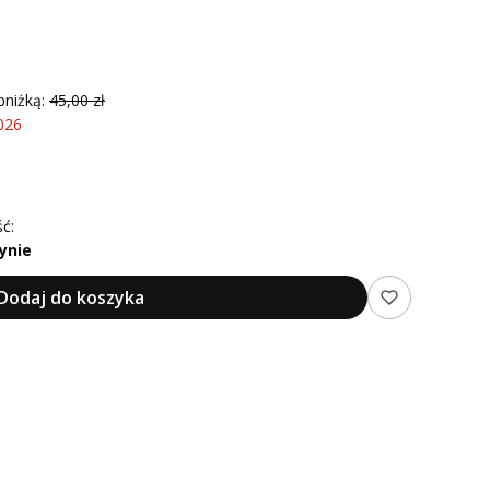
bniżką:
45,00 zł
026
ć:
ynie
Dodaj do koszyka