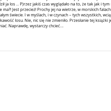
ł ja los … P)rzez jakiś czas wyglądało na to, że tak jak i tym 
ie ma?! Jest przecież! Prochy jej na wietrze, w morskich falac
ałym świecie. I w myślach, i w czynach – tych wszystkich, wci
askawość losu. Nie, nic się nie zmieniło. Przesłanie tej książki
niać. Naprawdę, wystarczy chcieć….