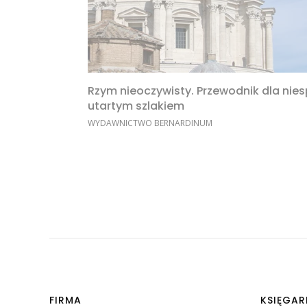
Rzym nieoczywisty. Przewodnik dla nie
utartym szlakiem
PRODUCENT
WYDAWNICTWO BERNARDINUM
Linki w stopce
FIRMA
KSIĘGAR