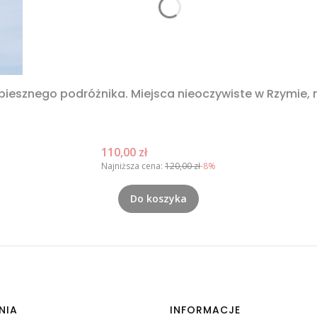
spiesznego podróżnika. Miejsca nieoczywiste w Rzymie,
Cena promocyjna
110,00 zł
Najniższa cena:
120,00 zł
-8%
Do koszyka
NIA
INFORMACJE