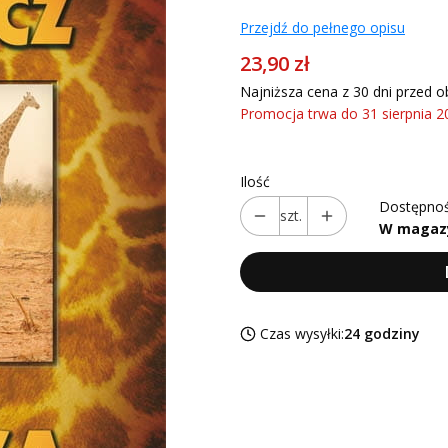
Przejdź do pełnego opisu
23,90 zł
Najniższa cena z 30 dni przed o
Promocja trwa do 31 sierpnia 2
Ilość
Dostępnoś
szt.
W magaz
Czas wysyłki:
24 godziny