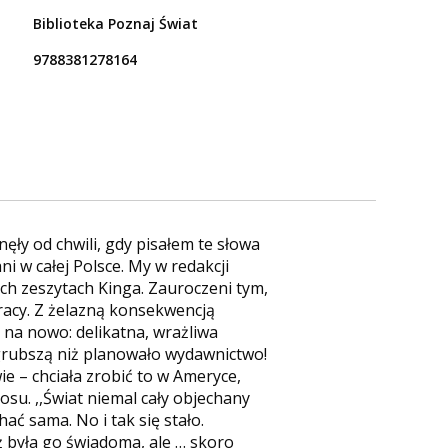
Biblioteka Poznaj Świat
9788381278164
ęły od chwili, gdy pisałem te słowa
i w całej Polsce. My w redakcji
ych zeszytach Kinga. Zauroczeni tym,
 pracy. Z żelazną konsekwencją
 na nowo: delikatna, wrażliwa
 grubszą niż planowało wydawnictwo!
ie – chciała zrobić to w Ameryce,
osu. ,,Świat niemal cały objechany
ać sama. No i tak się stało.
ż była go świadoma, ale … skoro