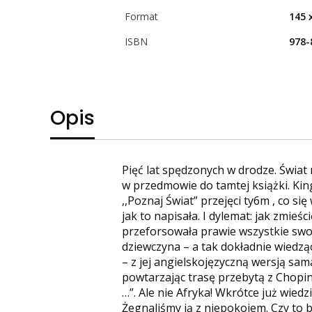
Format
145 
ISBN
978-
Opis
Pięć lat spędzonych w drodze. Świat 
w przedmowie do tamtej książki. King
,,Poznaj Świat” przejęci ty6m , co s
jak to napisała. I dylemat: jak zmieś
przeforsowała prawie wszystkie swoj
dziewczyna – a tak dokładnie wiedzą
– z jej angielskojęzyczną wersją sam
powtarzając trasę przebytą z Chopine
…”. Ale nie Afryka! Wkrótce już wiedz
Żegnaliśmy ją z niepokojem. Czy to b