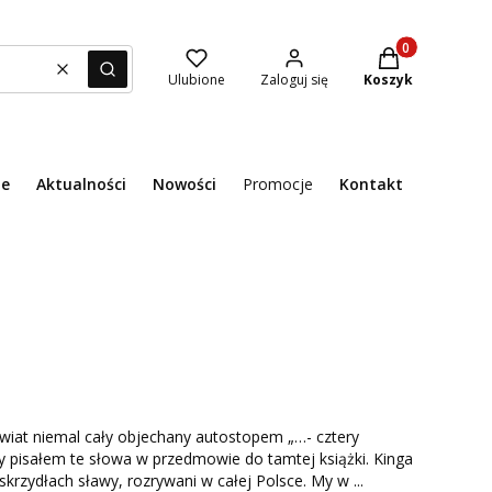
Produkty w kosz
Wyczyść
Szukaj
Ulubione
Zaloguj się
Koszyk
ie
Aktualności
Nowości
Promocje
Kontakt
Menu
Świat niemal cały objechany autostopem „…- cztery
gdy pisałem te słowa w przedmowie do tamtej książki. Kinga
krzydłach sławy, rozrywani w całej Polsce. My w ...