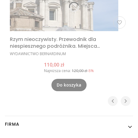
Rzym nieoczywisty. Przewodnik dla
niespiesznego podróżnika. Miejsca
nieoczywiste w Rzymie, nietypowe atrakcje
PRODUCENT
WYDAWNICTWO BERNARDINUM
Rzymu, Rzym poza utartym szlakiem
Cena promocyjna
110,00 zł
Najniższa cena:
120,00 zł
-8%
Do koszyka
Linki w stopce
FIRMA