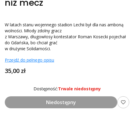
niż mecz
W latach stanu wojennego stadion Lechii był dla nas amboną
wolności. Młody zdolny gracz
z Warszawy, długowłosy kontestator Roman Kosecki pojechał
do Gdańska, bo chciał grać
w drużynie Solidarności.
Przejdź do pełnego opisu
Cena
35,00 zł
Dostępność:
Trwale niedostępny
Niedostępny