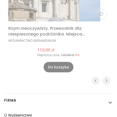
Rzym nieoczywisty. Przewodnik dla
niespiesznego podróżnika. Miejsca
nieoczywiste w Rzymie, nietypowe atrakcje
PRODUCENT
WYDAWNICTWO BERNARDINUM
Rzymu, Rzym poza utartym szlakiem
Cena promocyjna
110,00 zł
Najniższa cena:
120,00 zł
-8%
Do koszyka
Linki w stopce
FIRMA
O Wydawnictwie