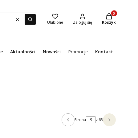
Produkty w kosz
Wyczyść
Szukaj
Ulubione
Zaloguj się
Koszyk
ie
Aktualności
Nowości
Promocje
Kontakt
Menu
Strona
z 65
Poprzednie produkty
Następne pr