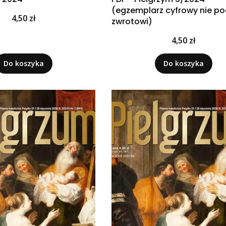
(egzemplarz cyfrowy nie p
Cena
4,50 zł
zwrotowi)
Cena
4,50 zł
Do koszyka
Do koszyka