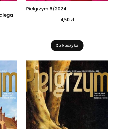
Pielgrzym 6/2024
odlega
Cena
4,50 zł
Do koszyka