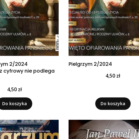
rzym 2/2024
Pielgrzym 2/2024
z cyfrowy nie podlega
Cena
4,50 zł
Cena
4,50 zł
Do koszyka
Do koszyka