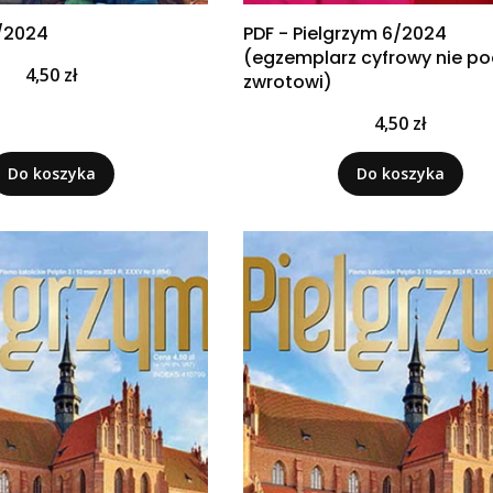
7/2024
PDF - Pielgrzym 6/2024
(egzemplarz cyfrowy nie p
Cena
4,50 zł
zwrotowi)
Cena
4,50 zł
Do koszyka
Do koszyka