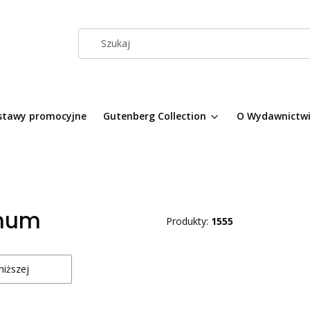
stawy promocyjne
Gutenberg Collection
O Wydawnictw
inum
Produkty:
1555
produktów
niższej