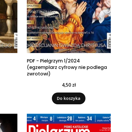
PDF - Pielgrzym 1/2024
(egzemplarz cyfrowy nie podlega
zwrotowi)
Cena
4,50 zł
Do koszyka