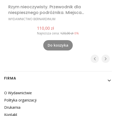
Rzym nieoczywisty. Przewodnik dla
niespiesznego podróżnika. Miejsca
nieoczywiste w Rzymie, nietypowe atrakcje
PRODUCENT
WYDAWNICTWO BERNARDINUM
Rzymu, Rzym poza utartym szlakiem
Cena promocyjna
110,00 zł
Najniższa cena:
120,00 zł
-8%
Do koszyka
Linki w stopce
FIRMA
O Wydawnictwie
Polityka organizacji
Drukarnia
Kontakt