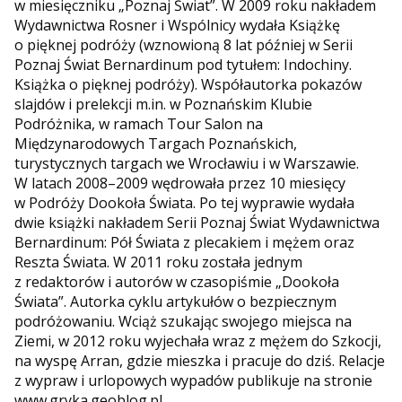
w miesięczniku „Poznaj Świat”. W 2009 roku nakładem
Wydawnictwa Rosner i Wspólnicy wydała Książkę
o pięknej podróży (wznowioną 8 lat później w Serii
Poznaj Świat Bernardinum pod tytułem: Indochiny.
Książka o pięknej podróży). Współautorka pokazów
slajdów i prelekcji m.in. w Poznańskim Klubie
Podróżnika, w ramach Tour Salon na
Międzynarodowych Targach Poznańskich,
turystycznych targach we Wrocławiu i w Warszawie.
W latach 2008–2009 wędrowała przez 10 miesięcy
w Podróży Dookoła Świata. Po tej wyprawie wydała
dwie książki nakładem Serii Poznaj Świat Wydawnictwa
Bernardinum: Pół Świata z plecakiem i mężem oraz
Reszta Świata. W 2011 roku została jednym
z redaktorów i autorów w czasopiśmie „Dookoła
Świata”. Autorka cyklu artykułów o bezpiecznym
podróżowaniu. Wciąż szukając swojego miejsca na
Ziemi, w 2012 roku wyjechała wraz z mężem do Szkocji,
na wyspę Arran, gdzie mieszka i pracuje do dziś. Relacje
z wypraw i urlopowych wypadów publikuje na stronie
www.gryka.geoblog.pl.