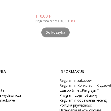
Cena promocyjna
110,00 zł
Najniższa cena:
120,00 zł
-8%
Do koszyka
NIA
INFORMACJE
Regulamin zakupów
Regulamin Konkursu – Krzyżów
nta
czasopiśmie „Pielgrzym”
e wydawnicze
Program Lojalnościowy
e naukowe
Regulamin dodawania recenzji
Polityka prywatności
Ustawienia plików cookies