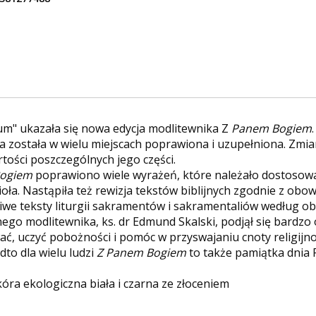
" ukazała się nowa edycja modlitewnika Z
Panem Bogiem
a została w wielu miejscach poprawiona i uzupełniona. Zmia
tości poszczególnych jego części.
Bogiem
poprawiono wiele wyrażeń, które należało dostosow
ła. Nastąpiła też rewizja tekstów biblijnych zgodnie z obo
we teksty liturgii sakramentów i sakramentaliów według obe
ego modlitewnika, ks. dr Edmund Skalski, podjął się bardzo
, uczyć pobożności i pomóc w przyswajaniu cnoty religijno
to dla wielu ludzi
Z
Panem Bogiem
to także pamiątka dnia P
óra ekologiczna biała i czarna ze złoceniem