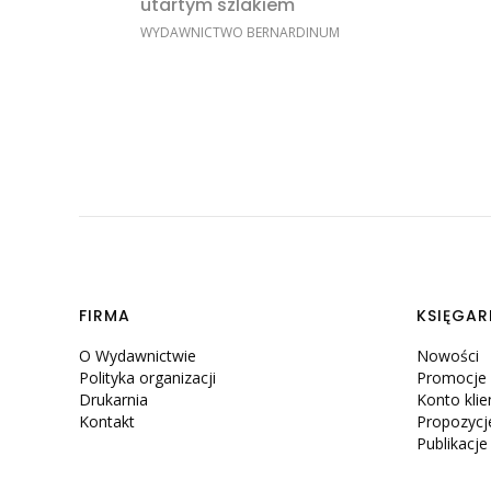
utartym szlakiem
PRODUCENT
WYDAWNICTWO BERNARDINUM
Linki w stopce
FIRMA
KSIĘGAR
O Wydawnictwie
Nowości
Polityka organizacji
Promocje
Drukarnia
Konto klie
Kontakt
Propozycj
Publikacj