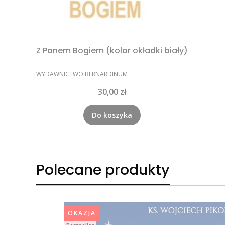
Z Panem Bogiem (kolor okładki biały)
PRODUCENT
WYDAWNICTWO BERNARDINUM
Cena
30,00 zł
Do koszyka
Polecane produkty
OKAZJA