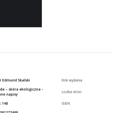
dr Edmund Skalski
Rok wydania
da – skóra ekologiczna -
Liczba stron
one napisy
x 148
ISBN
381277488