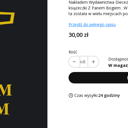
Nakładem Wydawnictwa Diecezji 
książeczki Z Panem Bogiem . W 
ta została w wielu miejscach p
Przejdź do pełnego opisu
Cena
30,00 zł
Ilość
Dostępnoś
szt.
W magaz
Czas wysyłki:
24 godziny