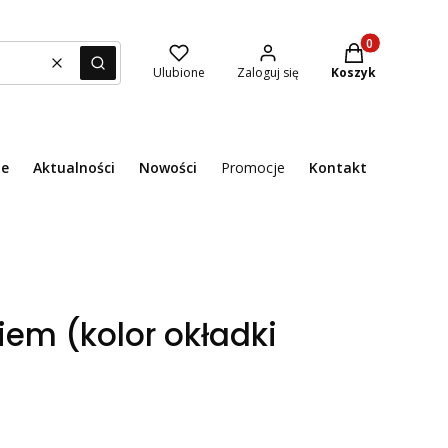
Produkty w kosz
Wyczyść
Szukaj
Ulubione
Zaloguj się
Koszyk
ie
Aktualności
Nowości
Promocje
Kontakt
Menu
em (kolor okładki