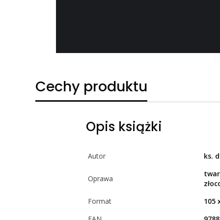
Cechy produktu
Opis książki
Autor
ks. 
twar
Oprawa
złoc
Format
105 
EAN
9788