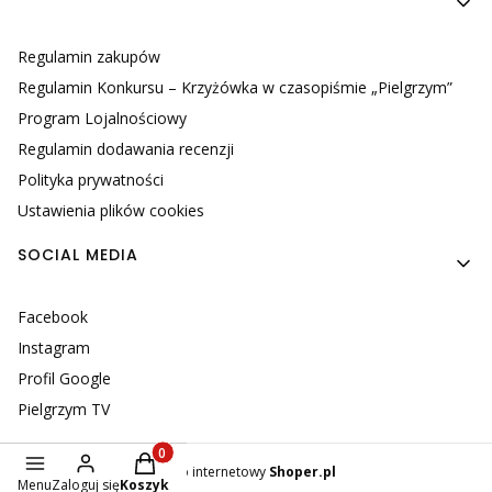
Regulamin zakupów
Regulamin Konkursu – Krzyżówka w czasopiśmie „Pielgrzym”
Program Lojalnościowy
Regulamin dodawania recenzji
Polityka prywatności
Ustawienia plików cookies
SOCIAL MEDIA
Facebook
Instagram
Profil Google
Pielgrzym TV
Produkty w koszyku: 0. Zobacz szczegóły
Sklep internetowy
Shoper.pl
Menu
Zaloguj się
Koszyk