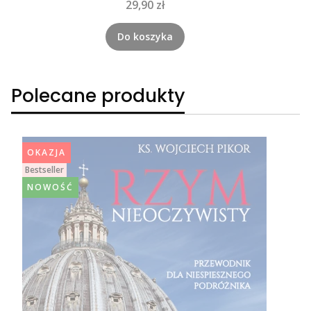
Cena
29,90 zł
Do koszyka
Polecane produkty
OKAZJA
Bestseller
NOWOŚĆ