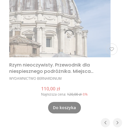
Rzym nieoczywisty. Przewodnik dla
niespiesznego podróżnika. Miejsca
nieoczywiste w Rzymie, nietypowe atrakcje
PRODUCENT
WYDAWNICTWO BERNARDINUM
Rzymu, Rzym poza utartym szlakiem
Cena promocyjna
110,00 zł
Najniższa cena:
120,00 zł
-8%
Do koszyka