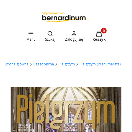
Otwórz wyszukiwarkę
Produkty w koszyk
Menu
Szukaj
Zaloguj się
Koszyk
Strona główna
Czasopisma
Pielgrzym
Pielgrzym (Prenumerata)