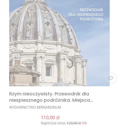
Rzym nieoczywisty. Przewodnik dla
niespiesznego podróżnika. Miejsca
nieoczywiste w Rzymie, nietypowe atrakcje
PRODUCENT
WYDAWNICTWO BERNARDINUM
Rzymu, Rzym poza utartym szlakiem
Cena promocyjna
110,00 zł
Najniższa cena:
120,00 zł
-8%