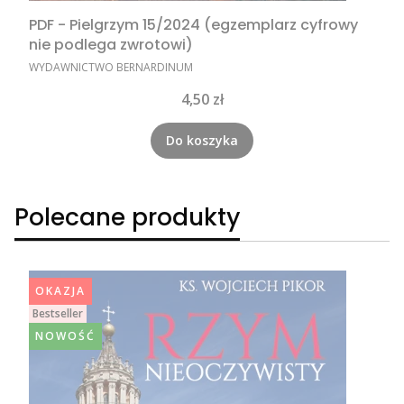
PDF - Pielgrzym 15/2024 (egzemplarz cyfrowy
nie podlega zwrotowi)
PRODUCENT
WYDAWNICTWO BERNARDINUM
Cena
4,50 zł
Do koszyka
Polecane produkty
OKAZJA
Bestseller
NOWOŚĆ