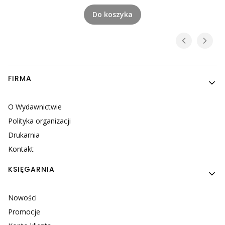
Do koszyka
Linki w stopce
FIRMA
O Wydawnictwie
Polityka organizacji
Drukarnia
Kontakt
KSIĘGARNIA
Nowości
Promocje