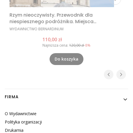
Rzym nieoczywisty. Przewodnik dla
niespiesznego podróżnika. Miejsca
nieoczywiste w Rzymie, nietypowe atrakcje
PRODUCENT
WYDAWNICTWO BERNARDINUM
Rzymu, Rzym poza utartym szlakiem
Cena promocyjna
110,00 zł
Najniższa cena:
120,00 zł
-8%
Do koszyka
Linki w stopce
FIRMA
O Wydawnictwie
Polityka organizacji
Drukarnia