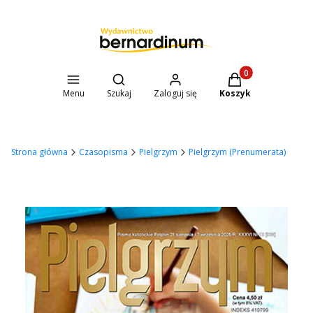
Otwórz wyszukiwarkę
Produkty w koszyk
Menu
Szukaj
Zaloguj się
Koszyk
Strona główna
Czasopisma
Pielgrzym
Pielgrzym (Prenumerata)