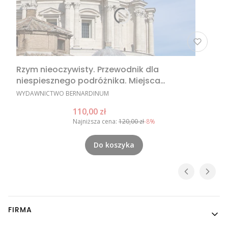
Rzym nieoczywisty. Przewodnik dla
niespiesznego podróżnika. Miejsca
nieoczywiste w Rzymie, nietypowe atrakcje
PRODUCENT
WYDAWNICTWO BERNARDINUM
Rzymu, Rzym poza utartym szlakiem
Cena promocyjna
110,00 zł
Najniższa cena:
120,00 zł
-8%
Do koszyka
Linki w stopce
FIRMA