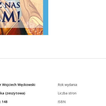
dr Wojciech Węckowski
Rok wydania
ka (zeszytowa)
Liczba stron
x 148
ISBN