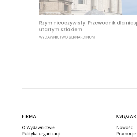
Rzym nieoczywisty. Przewodnik dla nie
utartym szlakiem
PRODUCENT
WYDAWNICTWO BERNARDINUM
Linki w stopce
FIRMA
KSIĘGAR
O Wydawnictwie
Nowości
Polityka organizacji
Promocje