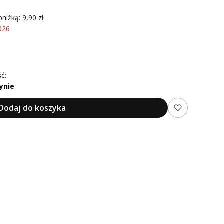
bniżką:
9,90 zł
026
ć:
ynie
Dodaj do koszyka