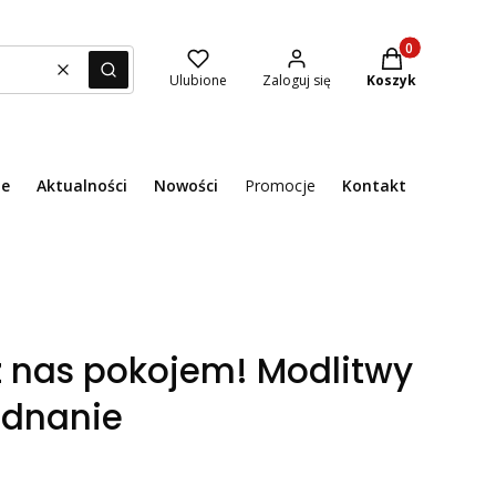
Produkty w kosz
Wyczyść
Szukaj
Ulubione
Zaloguj się
Koszyk
ie
Aktualności
Nowości
Promocje
Kontakt
Menu
z nas pokojem! Modlitwy
ednanie