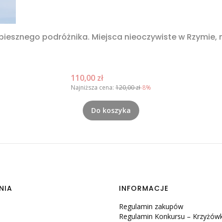
spiesznego podróżnika. Miejsca nieoczywiste w Rzymie,
Cena promocyjna
110,00 zł
Najniższa cena:
120,00 zł
-8%
Do koszyka
NIA
INFORMACJE
Regulamin zakupów
Regulamin Konkursu – Krzyżów