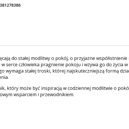
381278386
hęcają do stałej modlitwy o pokój, o przyjazne współistnieni
 w serce człowieka pragnienie pokoju i wzywa go do życia w s
wymaga stałej troski, której najskuteczniejszą formą dział
enia.
, który może być inspiracją w codziennej modlitwie o pokój
owym wsparciem i przewodnikiem.