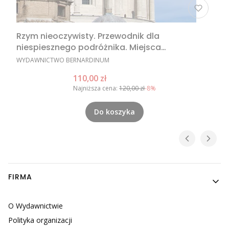
Rzym nieoczywisty. Przewodnik dla
niespiesznego podróżnika. Miejsca
nieoczywiste w Rzymie, nietypowe atrakcje
PRODUCENT
WYDAWNICTWO BERNARDINUM
Rzymu, Rzym poza utartym szlakiem
Cena promocyjna
110,00 zł
Najniższa cena:
120,00 zł
-8%
Do koszyka
Linki w stopce
FIRMA
O Wydawnictwie
Polityka organizacji