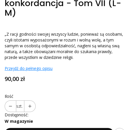
konkordancja - Tom VII (L-
M)
„Z racji godności swojej wszyscy ludzie, ponieważ są osobami,
czyli istotami wyposażonymi w rozum i wolną wolę, a tym
samym w osobistą odpowiedzialność, nagleni są własną swą
naturą, a także obowiązani moralnie do szukania prawdy,
przede wszystkim w dziedzinie religii.
Przejdź do pełnego opisu
Cena
90,00 zł
Ilość
szt.
Dostępność:
W magazynie