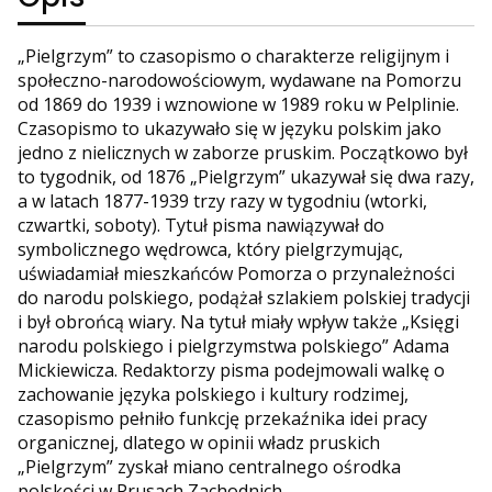
„Pielgrzym” to czasopismo o charakterze religijnym i
społeczno-narodowościowym, wydawane na Pomorzu
od 1869 do 1939 i wznowione w 1989 roku w Pelplinie.
Czasopismo to ukazywało się w języku polskim jako
jedno z nielicznych w zaborze pruskim. Początkowo był
to tygodnik, od 1876 „Pielgrzym” ukazywał się dwa razy,
a w latach 1877-1939 trzy razy w tygodniu (wtorki,
czwartki, soboty). Tytuł pisma nawiązywał do
symbolicznego wędrowca, który pielgrzymując,
uświadamiał mieszkańców Pomorza o przynależności
do narodu polskiego, podążał szlakiem polskiej tradycji
i był obrońcą wiary. Na tytuł miały wpływ także „Księgi
narodu polskiego i pielgrzymstwa polskiego” Adama
Mickiewicza. Redaktorzy pisma podejmowali walkę o
zachowanie języka polskiego i kultury rodzimej,
czasopismo pełniło funkcję przekaźnika idei pracy
organicznej, dlatego w opinii władz pruskich
„Pielgrzym” zyskał miano centralnego ośrodka
polskości w Prusach Zachodnich.