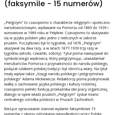
(faksymile - 15 numerów)
„Pielgrzym” to czasopismo o charakterze religijnym i społeczno-
narodowościowym, wydawane na Pomorzu od 1869 do 1939 i
wznowione w 1989 roku w Pelplinie. Czasopismo to ukazywało
się w języku polskim jako jedno z nielicznych w zaborze
pruskim. Początkowo był to tygodnik, od 1876 „Pielgrzym”
ukazywał się dwa razy, a w latach 1877-1939 trzy razy w
tygodniu (wtorki, czwartki, soboty). Tytuł pisma nawiązywał do
symbolicznego wędrowca, który pielgrzymując, uświadamiał
mieszkańców Pomorza o przynależności do narodu polskiego,
podążał szlakiem polskiej tradycji i był obrońcą wiary. Na tytuł
miały wpływ także „Księgi narodu polskiego i pielgrzymstwa
polskiego” Adama Mickiewicza. Redaktorzy pisma podejmowali
walkę o zachowanie języka polskiego i kultury rodzimej,
czasopismo pełniło funkcję przekaźnika idei pracy organicznej,
dlatego w opinii władz pruskich „Pielgrzym” zyskał miano
centralnego ośrodka polskości w Prusach Zachodnich.
Bieżące opracowanie stanowi wydanie faksymilowe 15
numerów z okresu odzyskania niepodległości przez Polskę.