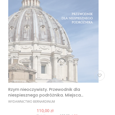
Rzym nieoczywisty. Przewodnik dla
niespiesznego podróżnika. Miejsca
nieoczywiste w Rzymie, nietypowe atrakcje
PRODUCENT
WYDAWNICTWO BERNARDINUM
Rzymu, Rzym poza utartym szlakiem
Cena promocyjna
110,00 zł