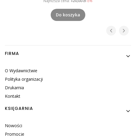
Najniższa cena:
120,00 zł
-8%
Do koszyka
Linki w stopce
FIRMA
O Wydawnictwie
Polityka organizacji
Drukarnia
Kontakt
KSIĘGARNIA
Nowości
Promocje