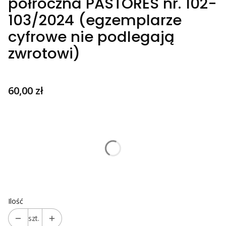
półroczna PASTORES nr. 102-
103/2024 (egzemplarze
cyfrowe nie podlegają
zwrotowi)
Cena
60,00 zł
Wybierz wariant produktu:
Poszczególne warianty mogą różnić się ceną
Prenumerata półroczna:
Opcjonalne
Wybierz
Ilość
szt.