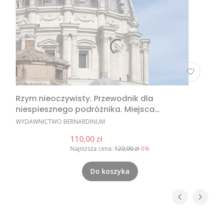
Rzym nieoczywisty. Przewodnik dla
niespiesznego podróżnika. Miejsca
nieoczywiste w Rzymie, nietypowe atrakcje
PRODUCENT
WYDAWNICTWO BERNARDINUM
Rzymu, Rzym poza utartym szlakiem
Cena promocyjna
110,00 zł
Najniższa cena:
120,00 zł
-8%
Do koszyka