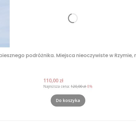
spiesznego podróżnika. Miejsca nieoczywiste w Rzymie,
Cena promocyjna
110,00 zł
Najniższa cena:
120,00 zł
-8%
Do koszyka