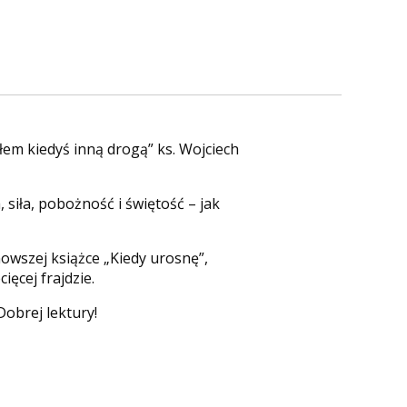
em kiedyś inną drogą” ks. Wojciech
 siła, pobożność i świętość – jak
wszej książce „Kiedy urosnę”,
ęcej frajdzie.
Dobrej lektury!