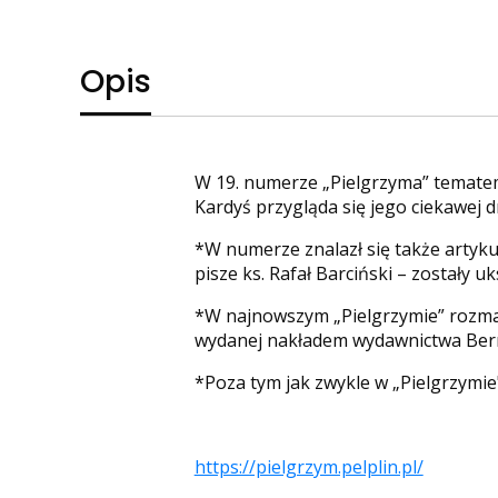
Opis
W 19. numerze „Pielgrzyma” tematem
Kardyś przygląda się jego ciekawej d
*W numerze znalazł się także artykuł
pisze ks. Rafał Barciński – zostały u
*W najnowszym „Pielgrzymie” rozmaw
wydanej nakładem wydawnictwa Bernar
*Poza tym jak zwykle w „Pielgrzymie"
https://pielgrzym.pelplin.pl/