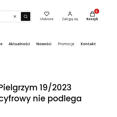
Produkty w kosz
Wyczyść
Szukaj
Ulubione
Zaloguj się
Koszyk
ie
Aktualności
Nowości
Promocje
Kontakt
Menu
Pielgrzym 19/2023
cyfrowy nie podlega