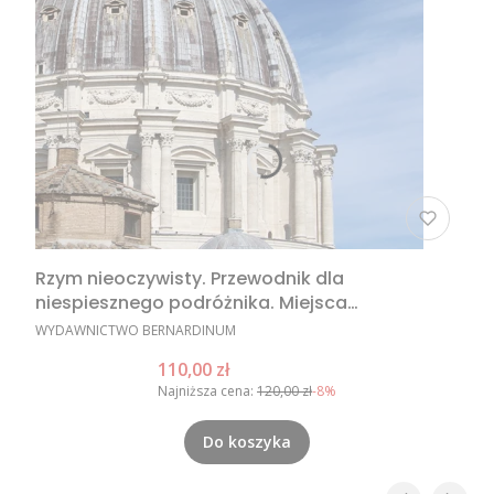
Rzym nieoczywisty. Przewodnik dla
niespiesznego podróżnika. Miejsca
nieoczywiste w Rzymie, nietypowe atrakcje
PRODUCENT
WYDAWNICTWO BERNARDINUM
Rzymu, Rzym poza utartym szlakiem
Cena promocyjna
110,00 zł
Najniższa cena:
120,00 zł
-8%
Do koszyka