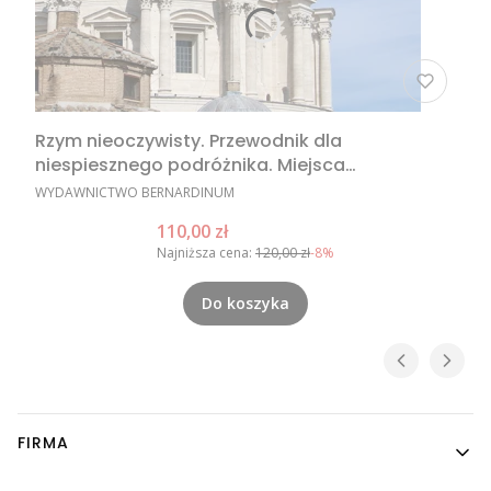
Rzym nieoczywisty. Przewodnik dla
niespiesznego podróżnika. Miejsca
nieoczywiste w Rzymie, nietypowe atrakcje
PRODUCENT
WYDAWNICTWO BERNARDINUM
Rzymu, Rzym poza utartym szlakiem
Cena promocyjna
110,00 zł
Najniższa cena:
120,00 zł
-8%
Do koszyka
Linki w stopce
FIRMA