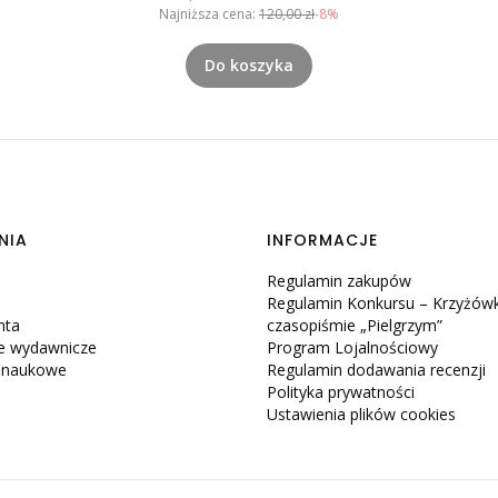
Najniższa cena:
120,00 zł
-8%
Do koszyka
NIA
INFORMACJE
Regulamin zakupów
Regulamin Konkursu – Krzyżów
nta
czasopiśmie „Pielgrzym”
e wydawnicze
Program Lojalnościowy
e naukowe
Regulamin dodawania recenzji
Polityka prywatności
Ustawienia plików cookies