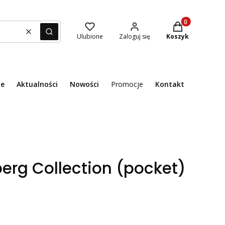
Produkty w kosz
Wyczyść
Szukaj
Ulubione
Zaloguj się
Koszyk
ie
Aktualności
Nowości
Promocje
Kontakt
Menu
erg Collection (pocket)