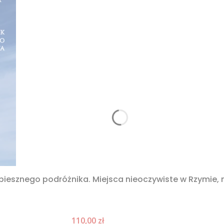
spiesznego podróżnika. Miejsca nieoczywiste w Rzymie,
Cena promocyjna
110,00 zł