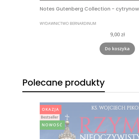
Notes Gutenberg Collection - cytryno
PRODUCENT
WYDAWNICTWO BERNARDINUM
Cena
9,00 zł
Do koszyka
Polecane produkty
OKAZJA
Bestseller
NOWOŚĆ