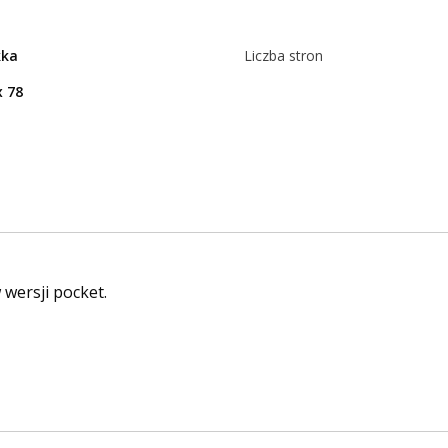
kka
Liczba stron
x 78
 wersji pocket.