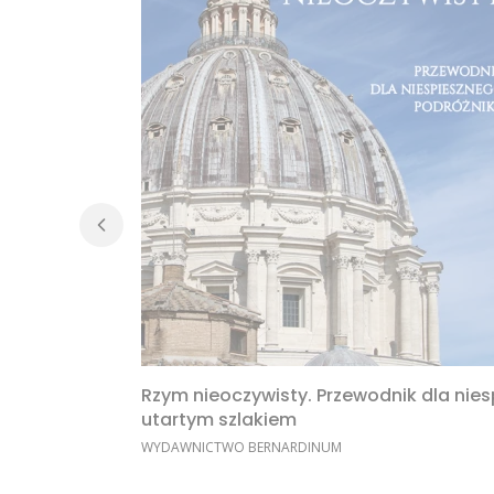
Rzym nieoczywisty. Przewodnik dla nie
utartym szlakiem
PRODUCENT
WYDAWNICTWO BERNARDINUM