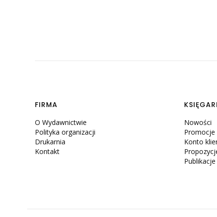
Linki w stopce
FIRMA
KSIĘGAR
O Wydawnictwie
Nowości
Polityka organizacji
Promocje
Drukarnia
Konto klie
Kontakt
Propozycj
Publikacj