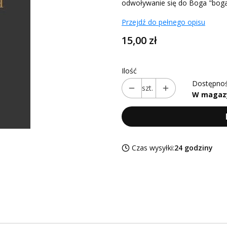
odwoływanie się do Boga "bogate
Przejdź do pełnego opisu
Cena
15,00 zł
Ilość
Dostępnoś
szt.
W magaz
Czas wysyłki:
24 godziny