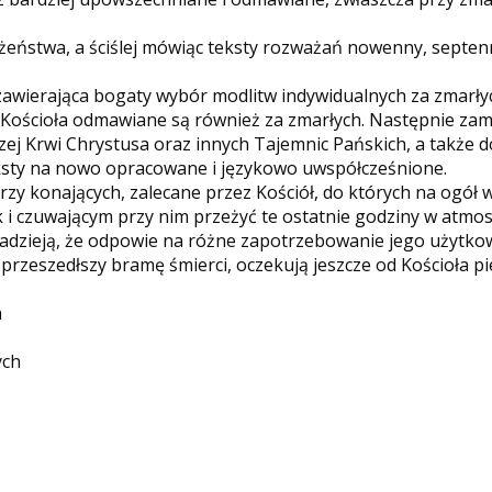
żeństwa, a ściślej mówiąc teksty rozważań nowenny, septenn
, zawierająca bogaty wybór modlitw indywidualnych za zmarł
ą Kościoła odmawiane są również za zmarłych. Następnie za
ej Krwi Chrystusa oraz innych Tajemnic Pańskich, a także do
eksty na nowo opracowane i językowo uwspółcześnione.
rzy konających, zalecane przez Kościół, do których na ogół 
czuwającym przy nim przeżyć te ostatnie godziny w atmosfe
adzieją, że odpowie na różne zapotrzebowanie jego użytkow
rzeszedłszy bramę śmierci, oczekują jeszcze od Kościoła p
h
ych