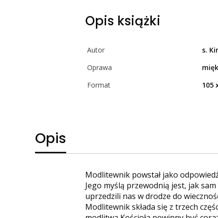
Opis książki
Autor
s. K
Oprawa
mięk
Format
105 
Opis
Modlitewnik powstał jako odpowiedź 
Jego myślą przewodnią jest, jak sam 
uprzedzili nas w drodze do wiecznośc
Modlitewnik składa się z trzech częś
modlitwa Kościoła powinny być cora