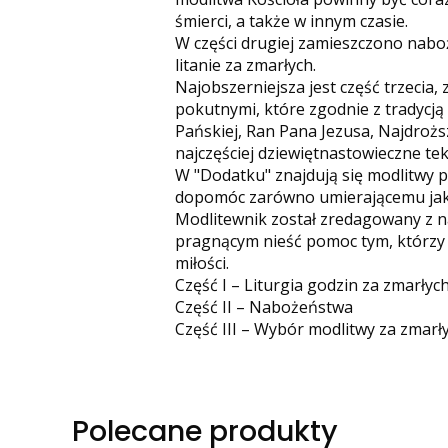
śmierci, a także w innym czasie.
W części drugiej zamieszczono nabo
litanie za zmarłych.
Najobszerniejsza jest część trzecia
pokutnymi, które zgodnie z tradycj
Pańskiej, Ran Pana Jezusa, Najdroższ
najczęściej dziewiętnastowieczne t
W "Dodatku" znajdują się modlitwy p
dopomóc zarówno umierającemu jak i 
Modlitewnik został zredagowany z n
pragnącym nieść pomoc tym, którzy p
miłości.
Część I – Liturgia godzin za zmarłyc
Część II – Nabożeństwa
Część III – Wybór modlitwy za zmarł
Polecane produkty