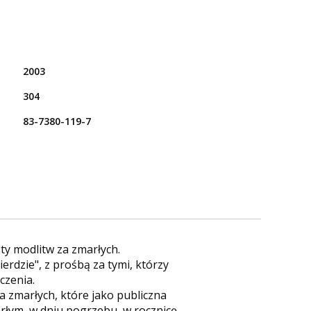
2003
304
83-7380-119-7
ty modlitw za zmarłych.
rdzie", z prośbą za tymi, którzy
czenia.
a zmarłych, które jako publiczna
rłym, w dniu pogrzebu, w rocznicę