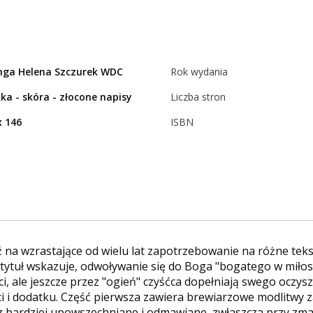
inga Helena Szczurek WDC
Rok wydania
ka - skóra - złocone napisy
Liczba stron
x 146
ISBN
na wzrastające od wielu lat zapotrzebowanie na różne teks
tytuł wskazuje, odwoływanie się do Boga "bogatego w miłosie
i, ale jeszcze przez "ogień" czyśćca dopełniają swego oczysz
ci i dodatku. Część pierwsza zawiera brewiarzowe modlitwy z
z bardziej upowszechniane i odmawiane, zwłaszcza przy zma