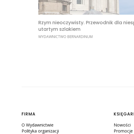
Rzym nieoczywisty. Przewodnik dla nie
utartym szlakiem
PRODUCENT
WYDAWNICTWO BERNARDINUM
Linki w stopce
FIRMA
KSIĘGAR
O Wydawnictwie
Nowości
Polityka organizacji
Promocje