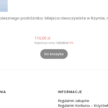
spiesznego podróżnika. Miejsca nieoczywiste w Rzymie,
Cena promocyjna
110,00 zł
Najniższa cena:
120,00 zł
-8%
Do koszyka
NIA
INFORMACJE
Regulamin zakupów
Regulamin Konkursu – Krzyżów