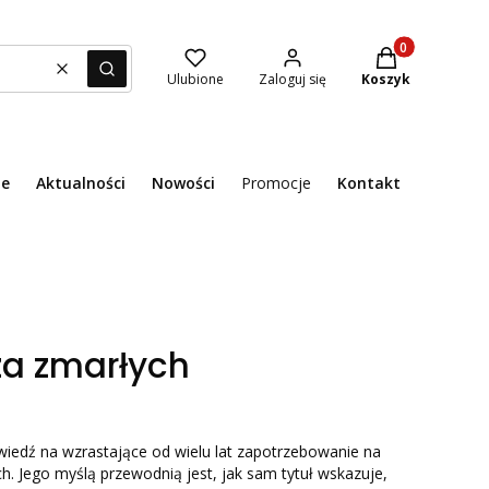
Produkty w kosz
Wyczyść
Szukaj
Ulubione
Zaloguj się
Koszyk
ie
Aktualności
Nowości
Promocje
Kontakt
Menu
za zmarłych
iedź na wzrastające od wielu lat zapotrzebowanie na
h. Jego myślą przewodnią jest, jak sam tytuł wskazuje,