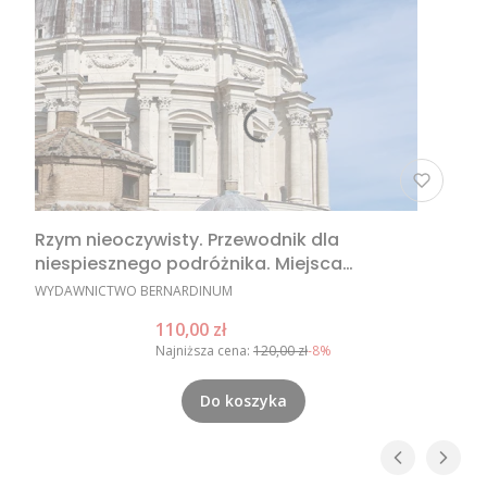
Rzym nieoczywisty. Przewodnik dla
niespiesznego podróżnika. Miejsca
nieoczywiste w Rzymie, nietypowe atrakcje
PRODUCENT
WYDAWNICTWO BERNARDINUM
Rzymu, Rzym poza utartym szlakiem
Cena promocyjna
110,00 zł
Najniższa cena:
120,00 zł
-8%
Do koszyka