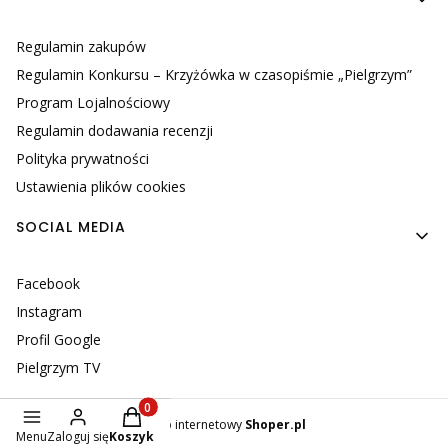
Regulamin zakupów
Regulamin Konkursu – Krzyżówka w czasopiśmie „Pielgrzym”
Program Lojalnościowy
Regulamin dodawania recenzji
Polityka prywatności
Ustawienia plików cookies
SOCIAL MEDIA
Facebook
Instagram
Profil Google
Pielgrzym TV
Produkty w koszyku: 0. Zobacz szczegóły
Sklep internetowy
Shoper.pl
Menu
Zaloguj się
Koszyk