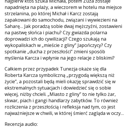
najpierw ktoś szuka Michała, potem Zuza zostaje
napadnięta na plaży, a wieczorem w hotelu ma miejsce
strzelanina, po której Michał i Karcz zostają
zapakowani do samochodu, związani i wywiezieni na
Saharę… Jak poradzą sobie dwaj mężczyźni, zostawieni
na pastwę słońca i piachu? Czy gwiazda polarna
doprowadzi ich do cywilizacji? Czego szukają na
wykopaliskach w „mieście z gliny” Japończycy? Czy
spotkanie „ducha z przeszłości” zmieni sposób
myślenia Karcza i wpłynie na jego relacje z bliskimi?
Całkiem przez przypadek Tunezja okaże się dla
Roberta Karcza symboliczną „przygodą większą niż
życie”, a pozostali będą mieli okazję sprawdzić się w
ekstremalnych sytuacjach i dowiedzieć się o sobie
więcej, niżby chcieli. „Miasto z gliny” to nie tylko żar,
skwar, piach i gangi handlarzy zabytków. To również
rozliczenia z przeszłością i refleksja nad tym, co jest
najważniejsze w chwili, w której śmierć zagląda w oczy…
Recenzja audio: