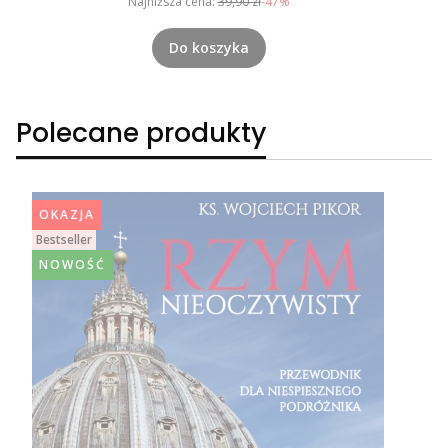
Najniższa cena:
39,90 zł
-47%
Do koszyka
Polecane produkty
OKAZJA
Bestseller
NOWOŚĆ