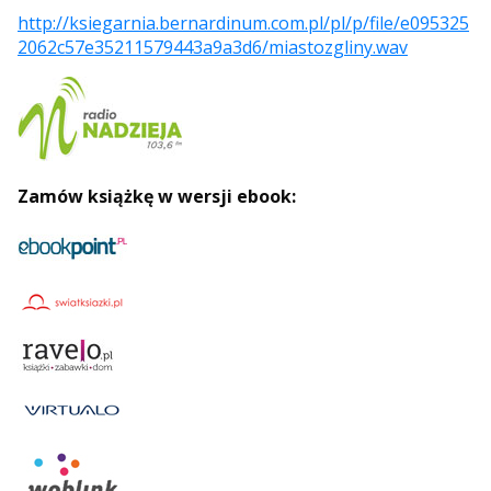
http://ksiegarnia.bernardinum.com.pl/pl/p/file/e095325
2062c57e35211579443a9a3d6/miastozgliny.wav
Zamów książkę w wersji ebook: