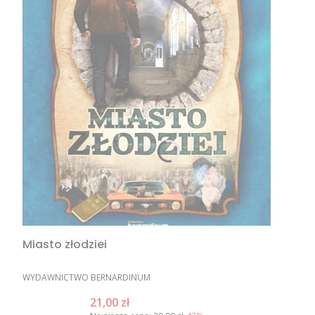
Miasto złodziei
PRODUCENT
WYDAWNICTWO BERNARDINUM
Cena promocyjna
21,00 zł