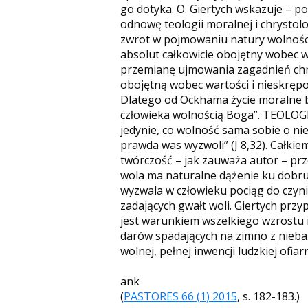
go dotyka. O. Giertych wskazuje – p
odnowę teologii moralnej i chrystol
zwrot w pojmowaniu natury wolności
absolut całkowicie obojętny wobec wa
przemianę ujmowania zagadnień chrze
obojętną wobec wartości i nieskręp
Dlatego od Ockhama życie moralne by
człowieka wolnością Boga”. TEOLOG
jedynie, co wolność sama sobie o ni
prawda was wyzwoli” (J 8,32). Całki
twórczość – jak zauważa autor – prze
wola ma naturalne dążenie ku dobru 
wyzwala w człowieku pociąg do czyni
zadających gwałt woli. Giertych przy
jest warunkiem wszelkiego wzrostu m
darów spadających na zimno z nieba
wolnej, pełnej inwencji ludzkiej ofiarn
ank
(
PASTORES 66 (1) 2015
, s. 182-183.)