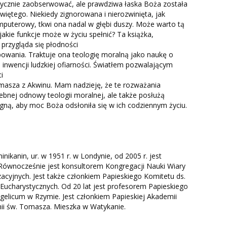
rycznie zaobserwować, ale prawdziwa łaska Boża została
ętego. Niekiedy zignorowana i nierozwinięta, jak
puterowy, tkwi ona nadal w głębi duszy. Może warto tą
jakie funkcje może w życiu spełnić? Ta książka,
 przygląda się płodności
powania. Traktuje ona teologię moralną jako naukę o
inwencji ludzkiej ofiarności. Światłem pozwalającym
i
omasza z Akwinu. Mam nadzieję, że te rozważania
zebnej odnowy teologii moralnej, ale także posłużą
gną, aby moc Boża odsłoniła się w ich codziennym życiu.
inikanin, ur. w 1951 r. w Londynie, od 2005 r. jest
ównocześnie jest konsultorem Kongregacji Nauki Wiary
acyjnych. Jest także członkiem Papieskiego Komitetu ds.
charystycznych. Od 20 lat jest profesorem Papieskiego
elicum w Rzymie. Jest członkiem Papieskiej Akademii
mii św. Tomasza. Mieszka w Watykanie.