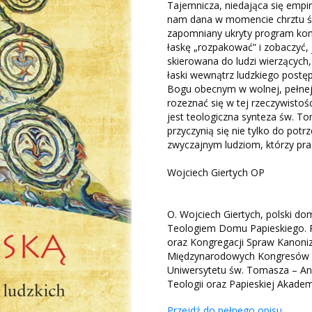
Tajemnicza, niedająca się empi
nam dana w momencie chrztu świ
zapomniany ukryty program kom
łaskę „rozpakować” i zobaczyć, 
skierowana do ludzi wierzących,
łaski wewnątrz ludzkiego postę
Bogu obecnym w wolnej, pełnej 
rozeznać się w tej rzeczywistośc
jest teologiczna synteza św. T
przyczynią się nie tylko do potr
zwyczajnym ludziom, którzy pra
Wojciech Giertych OP
O. Wojciech Giertych, polski dom
Teologiem Domu Papieskiego. R
oraz Kongregacji Spraw Kanoniz
Międzynarodowych Kongresów Eu
Uniwersytetu św. Tomasza – Ang
Teologii oraz Papieskiej Akade
Przejdź do pełnego opisu