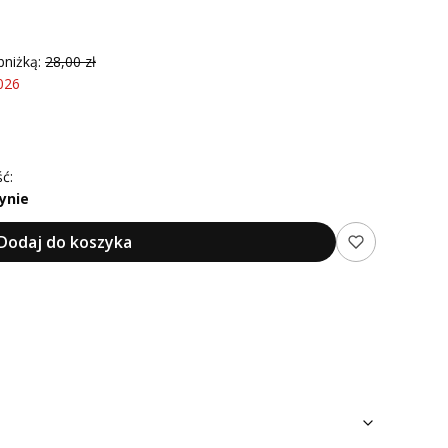
bniżką:
28,00 zł
026
ć:
ynie
Dodaj do koszyka