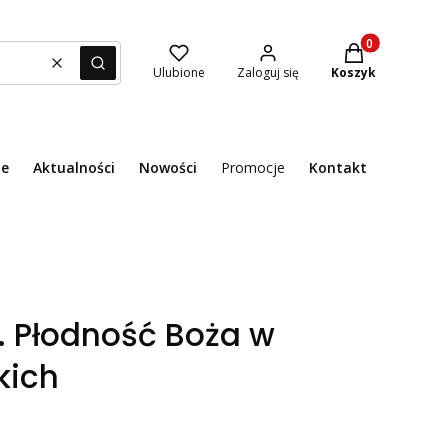
Produkty w kosz
Wyczyść
Szukaj
Ulubione
Zaloguj się
Koszyk
ie
Aktualności
Nowości
Promocje
Kontakt
Menu
ą. Płodność Boża w
kich