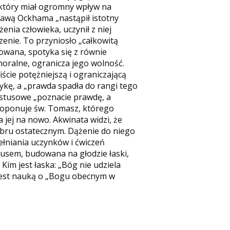
, który miał ogromny wpływ na
prawą Ockhama „nastąpił istotny
ia człowieka, uczynił z niej
zenie. To przyniosło „całkowitą
owana, spotyka się z równie
oralne, ogranicza jego wolność.
ście potężniejszą i ograniczającą
kę, a „prawda spadła do rangi tego
ystusowe „poznacie prawdę, a
proponuje św. Tomasz, którego
 jej na nowo. Akwinata widzi, że
dobru ostatecznym. Dążenie do niego
ełniania uczynków i ćwiczeń
stusem, budowana na głodzie łaski,
im jest łaska: „Bóg nie udziela
 jest nauką o „Bogu obecnym w