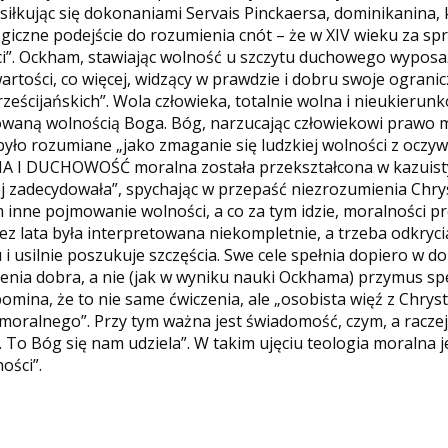
osiłkując się dokonaniami Servais Pinckaersa, dominikanina
ogiczne podejście do rozumienia cnót – że w XIV wieku za s
”. Ockham, stawiając wolność u szczytu duchowego wyposażen
rtości, co więcej, widzący w prawdzie i dobru swoje ogranic
ścijańskich”. Wola człowieka, totalnie wolna i nieukierunk
owaną wolnością Boga. Bóg, narzucając człowiekowi prawo m
ło rozumiane „jako zmaganie się ludzkiej wolności z oczywi
IA I DUCHOWOŚĆ moralna została przekształcona w kazuisty
ej zadecydowała”, spychając w przepaść niezrozumienia Chr
em inne pojmowanie wolności, a co za tym idzie, moralności 
z lata była interpretowana niekompletnie, a trzeba odkrycia
i usilnie poszukuje szczęścia. Swe cele spełnia dopiero w 
enia dobra, a nie (jak w wyniku nauki Ockhama) przymus sp
pomina, że to nie same ćwiczenia, ale „osobista więź z Chry
oralnego”. Przy tym ważna jest świadomość, czym, a raczej K
. To Bóg się nam udziela”. W takim ujęciu teologia moralna
ości”.