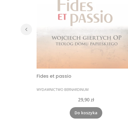
Fides et passio
PRODUCENT
WYDAWNICTWO BERNARDINUM
Cena
29,90 zł
Do koszyka