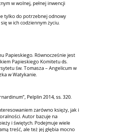
nym w wolnej, pełnej inwencji
nie tylko do potrzebnej odnowy
się w ich codziennym życiu.
omu Papieskiego. Równocześnie jest
nkiem Papieskiego Komitetu ds.
rsytetu św. Tomasza – Angelicum w
szka w Watykanie.
ardinum”, Pelplin 2014, ss. 320.
nteresowaniem zarówno księży, jak i
oralności. Autor bazuje na
ieży i świętych. Podejmuje wiele
amą treść, ale też jej głębia mocno