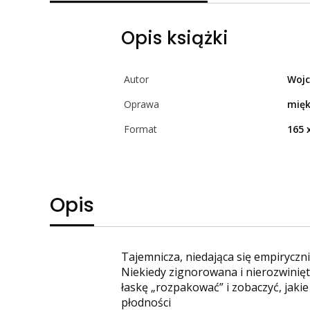
Opis książki
Autor
Wojc
Oprawa
mię
Format
165 
Opis
Tajemnicza, niedająca się empirycz
Niekiedy zignorowana i nierozwinię
łaskę „rozpakować” i zobaczyć, jakie
płodności