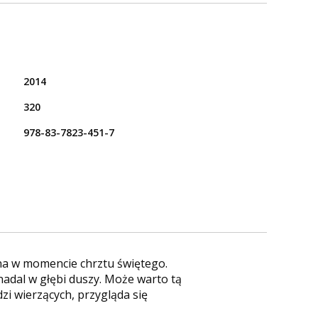
2014
320
978-83-7823-451-7
na w momencie chrztu świętego.
adal w głębi duszy. Może warto tą
zi wierzących, przygląda się