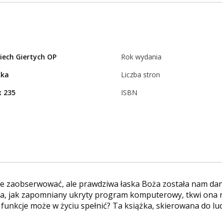
iech Giertych OP
Rok wydania
kka
Liczba stron
x 235
ISBN
nie zaobserwować, ale prawdziwa łaska Boża została nam da
ta, jak zapomniany ukryty program komputerowy, tkwi ona n
 funkcje może w życiu spełnić? Ta książka, skierowana do lud