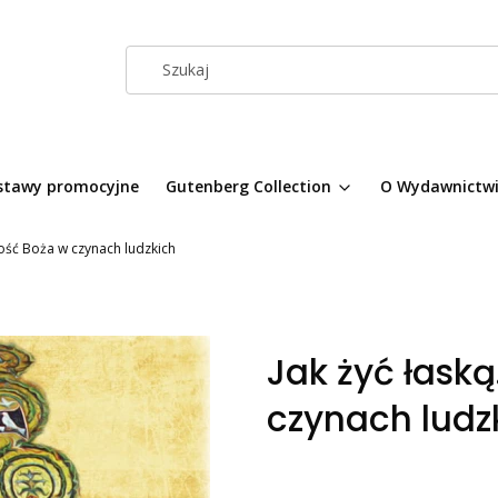
stawy promocyjne
Gutenberg Collection
O Wydawnictw
ność Boża w czynach ludzkich
Jak żyć łask
czynach ludz