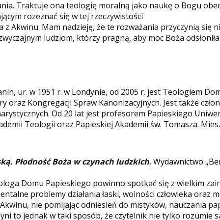
nia. Traktuje ona teologię moralną jako naukę o Bogu obec
ającym rozeznać się w tej rzeczywistości
a z Akwinu. Mam nadzieję, że te rozważania przyczynią się 
 zwyczajnym ludziom, którzy pragną, aby moc Boża odsłoniła 
anin, ur. w 1951 r. w Londynie, od 2005 r. jest Teologiem D
y oraz Kongregacji Spraw Kanonizacyjnych. Jest także czło
ystycznych. Od 20 lat jest profesorem Papieskiego Uniwe
kademii Teologii oraz Papieskiej Akademii św. Tomasza. Mie
aską. Płodność Boża w czynach ludzkich
, Wydawnictwo „Bern
eologa Domu Papieskiego powinno spotkać się z wielkim zai
ntalne problemy działania łaski, wolności człowieka oraz m
 Akwinu, nie pomijając odniesień do mistyków, nauczania pap
yni to jednak w taki sposób, że czytelnik nie tylko rozumie s