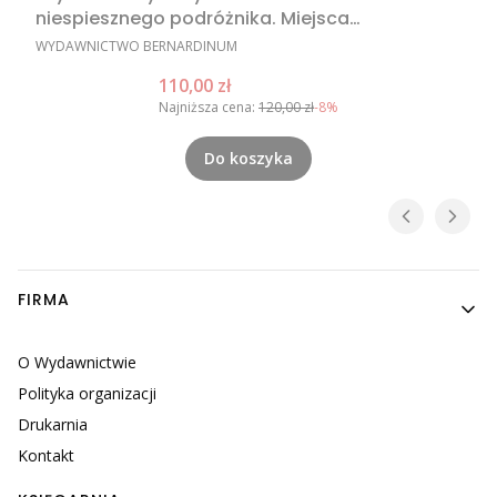
niespiesznego podróżnika. Miejsca
nieoczywiste w Rzymie, nietypowe atrakcje
PRODUCENT
WYDAWNICTWO BERNARDINUM
Rzymu, Rzym poza utartym szlakiem
Cena promocyjna
110,00 zł
Najniższa cena:
120,00 zł
-8%
Do koszyka
Linki w stopce
FIRMA
O Wydawnictwie
Polityka organizacji
Drukarnia
Kontakt