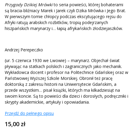
Przygody Dzikiej Mrówki
to seria powieści, której bohaterami
są bracia-bliźniacy Marek i Jarek czyli Dzika Mrówka i Jego Brat.
W pierwszym tomie chłopcy podczas ekscytującego rejsu do
Afryki ratują arabskich rozbitków, tropią podejrzanych
hiszpańskich marynarzy i… łapią afrykańskich złodziejaszków.
Andrzej Perepeczko
(ur. 5 czerwca 1930 we Lwowie) – marynarz. Objechał świat
pływając na statkach polskich i zagranicznych jako mechanik.
Wykładowca docent i profesor na Politechnice Gdańskiej oraz w
Państwowej Wyższej Szkole Morskiej. Obronił też pracę
doktorską z zakresu historii na Uniwersytecie Gdańskim, a
przede wszystkim… pisał książki, których ma kilkadziesiąt na
swoim koncie. Są to powieści dla dzieci i dorosłych, podręczniki i
skrypty akademickie, artykuły i opowiadania.
Przejdź do pełnego opisu
Cena
15,00 zł