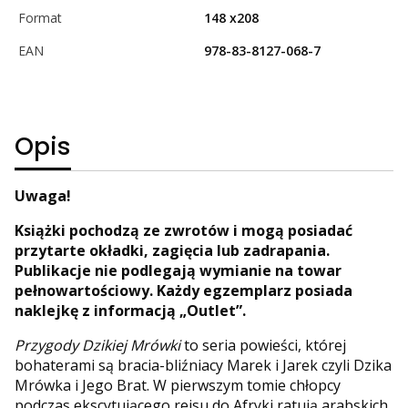
Format
148 x208
EAN
978-83-8127-068-7
Opis
Uwaga!
Książki pochodzą ze zwrotów i mogą posiadać
przytarte okładki, zagięcia lub zadrapania.
Publikacje nie podlegają wymianie na towar
pełnowartościowy. Każdy egzemplarz posiada
naklejkę z informacją „Outlet”.
Przygody Dzikiej Mrówki
to seria powieści, której
bohaterami są bracia-bliźniacy Marek i Jarek czyli Dzika
Mrówka i Jego Brat. W pierwszym tomie chłopcy
podczas ekscytującego rejsu do Afryki ratują arabskich