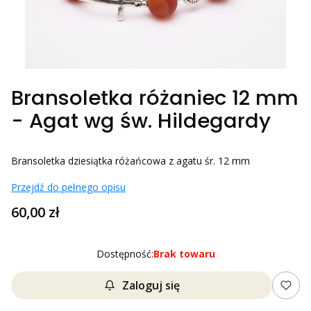
Bransoletka różaniec 12 mm
- Agat wg św. Hildegardy
Bransoletka dziesiątka różańcowa z agatu śr. 12 mm
Przejdź do pełnego opisu
Cena
60,00 zł
Dostępność:
Brak towaru
Zaloguj się