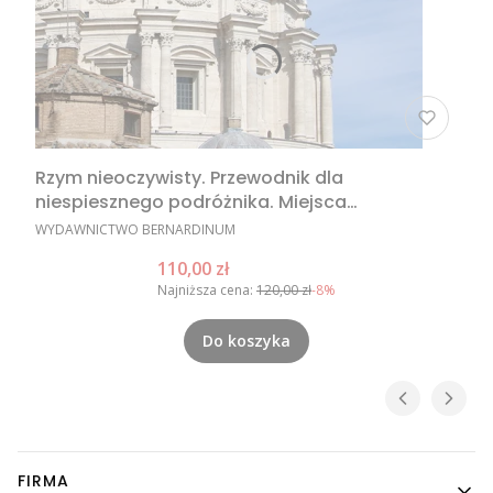
Rzym nieoczywisty. Przewodnik dla
niespiesznego podróżnika. Miejsca
nieoczywiste w Rzymie, nietypowe atrakcje
PRODUCENT
WYDAWNICTWO BERNARDINUM
Rzymu, Rzym poza utartym szlakiem
Cena promocyjna
110,00 zł
Najniższa cena:
120,00 zł
-8%
Do koszyka
Linki w stopce
FIRMA