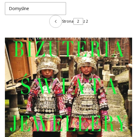
Domyślne
Strona
z 2
Poprzednie produkty