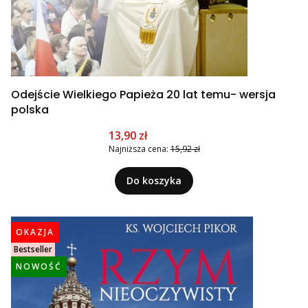
Odejście Wielkiego Papieża 20 lat temu- wersja
polska
Cena promocyjna
13,90 zł
Najniższa cena:
15,92 zł
Do koszyka
OKAZJA
Bestseller
NOWOŚĆ