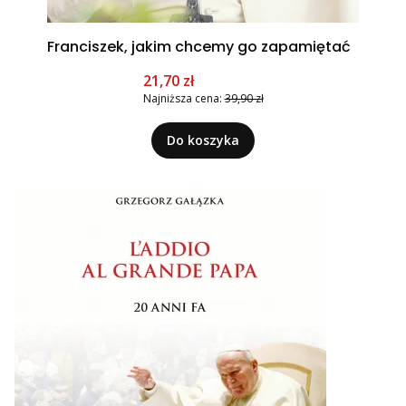
Franciszek, jakim chcemy go zapamiętać
Cena promocyjna
21,70 zł
Najniższa cena:
39,90 zł
Do koszyka