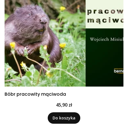
Bóbr pracowity mąciwoda
Cena
45,90 zł
Do koszyka