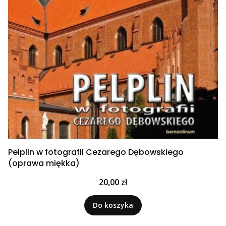
Pelplin w fotografii Cezarego Dębowskiego
(oprawa miękka)
Cena
20,00 zł
Do koszyka