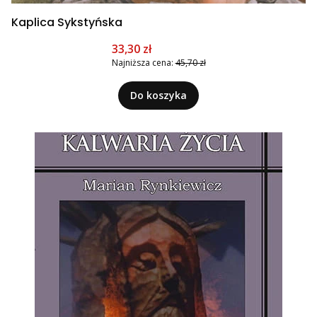
Kaplica Sykstyńska
Cena promocyjna
33,30 zł
Najniższa cena:
45,70 zł
Do koszyka