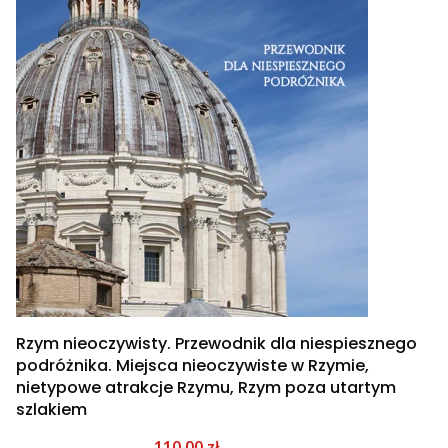
Rzym nieoczywisty. Przewodnik dla niespiesznego
podróżnika. Miejsca nieoczywiste w Rzymie,
nietypowe atrakcje Rzymu, Rzym poza utartym
szlakiem
Cena promocyjna
110,00 zł