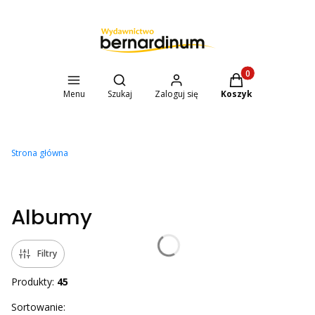
Otwórz wyszukiwarkę
Produkty w koszyk
Menu
Szukaj
Zaloguj się
Koszyk
Strona główna
Albumy
Filtry
Produkty:
45
Lista produktów
Sortowanie: