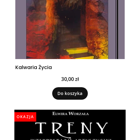
Kalwaria Życia
Cena
30,00 zł
Do koszyka
OKAZJA