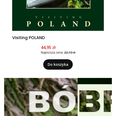
Visiting POLAND
Cena promocyjna
44,95 zł
Najniższa cena:
22,10 zł
Do koszyka