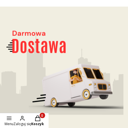
Produkty w koszyku: 0. Zobacz szczegóły
Menu
Zaloguj się
Koszyk