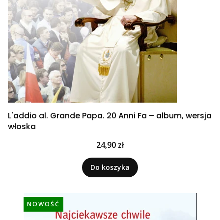
L'addio al. Grande Papa. 20 Anni Fa – album, wersja
włoska
Cena
24,90 zł
Do koszyka
NOWOŚĆ