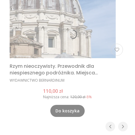
Rzym nieoczywisty. Przewodnik dla
niespiesznego podróżnika. Miejsca
nieoczywiste w Rzymie, nietypowe atrakcje
PRODUCENT
WYDAWNICTWO BERNARDINUM
Rzymu, Rzym poza utartym szlakiem
Cena promocyjna
110,00 zł
Najniższa cena:
120,00 zł
-8%
Do koszyka