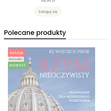
Cena
36,90 zł
Zaloguj się
Polecane produkty
OKAZJA
Bestseller
NOWOŚĆ