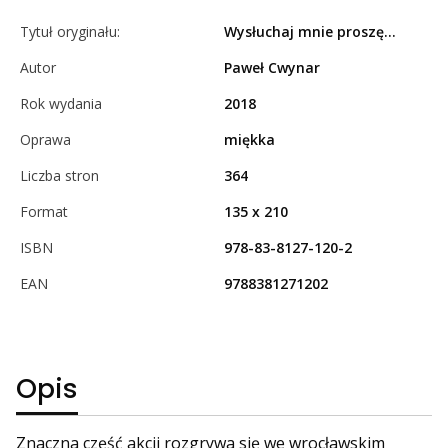
Tytuł oryginału:
Wysłuchaj mnie proszę...
Autor
Paweł Cwynar
Rok wydania
2018
Oprawa
miękka
Liczba stron
364
Format
135 x 210
ISBN
978-83-8127-120-2
EAN
9788381271202
Opis
Znaczna część akcji rozgrywa się we wrocławskim