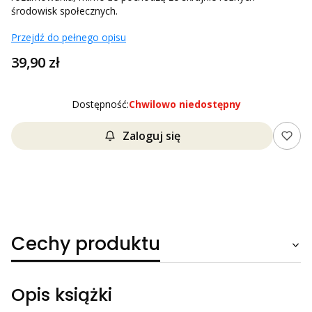
środowisk społecznych.
Przejdź do pełnego opisu
Cena
39,90 zł
Dostępność:
Chwilowo niedostępny
Zaloguj się
Cechy produktu
Opis książki