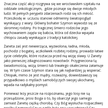
Znaczna część akcji rozgrywa się we wrocławskim szpitalu na
oddziale onkologicznym, gdzie poznaje się dwoje młodych
ludzi. W pełnych perypetii zdarzeniach rodzi się ich miłość.
Przeszkodę w uczuciu stanowi odmienny światopogląd
wynikający z wiary. Główny bohater Szymon wywodzi się ze
skromnej rodziny. Po tragicznej śmierci rodziców jego
wychowaniem zajęła się babcia, która od dziecka wpajała
chłopcu zasady wynikające z tradycji katolickiej.
Żaneta zaś jest niewierząca, wyzwolona, ładna, młoda,
pochodzi z bogatej, aczkolwiek rozbitej rodziny, prowadzi łatwe
życie celebrytki, które roztacza przed nią wizję sławy. U Żanety
jako pierwszej zdiagnozowano nowotwór. Przygnieciona tą
świadomością, wizją śmierci lub trwałego okaleczenia załamuje
się. W tym czasie Szymon stara się jak najbardziej ją wspierać.
Chłopak, mimo że jest mądry, rozważny, dowiedziawszy się
przypadkowo o myślach samobójczych swojej ukochanej,
wpada na radykalny pomysł.
Ponieważ leży jeszcze na rozpoznaniu, jego losy nie są
przesądzone, prosi Boga o to, by obarczył jego samego
zamiast Żanetę ciężką chorobą. Czy Bóg wysłucha rozpaczliwej
prośby Szymona? Czy w ogóle była ona uzasadniona? Czy