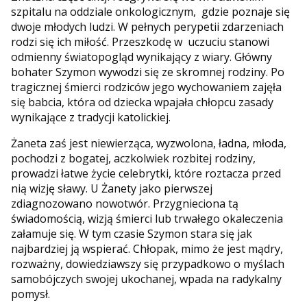
szpitalu na oddziale onkologicznym, gdzie poznaje się
dwoje młodych ludzi. W pełnych perypetii zdarzeniach
rodzi się ich miłość. Przeszkodę w uczuciu stanowi
odmienny światopogląd wynikający z wiary. Główny
bohater Szymon wywodzi się ze skromnej rodziny. Po
tragicznej śmierci rodziców jego wychowaniem zajęła
się babcia, która od dziecka wpajała chłopcu zasady
wynikające z tradycji katolickiej.
Żaneta zaś jest niewierząca, wyzwolona, ładna, młoda,
pochodzi z bogatej, aczkolwiek rozbitej rodziny,
prowadzi łatwe życie celebrytki, które roztacza przed
nią wizję sławy. U Żanety jako pierwszej
zdiagnozowano nowotwór. Przygnieciona tą
świadomością, wizją śmierci lub trwałego okaleczenia
załamuje się. W tym czasie Szymon stara się jak
najbardziej ją wspierać. Chłopak, mimo że jest mądry,
rozważny, dowiedziawszy się przypadkowo o myślach
samobójczych swojej ukochanej, wpada na radykalny
pomysł.