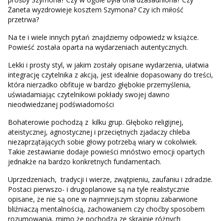
Żaneta wyzdrowieje kosztem Szymona? Czy ich miłość
przetrwa?
Na te i wiele innych pytań znajdziemy odpowiedz w książce.
Powieść została oparta na wydarzeniach autentycznych.
Lekki i prosty styl, w jakim zostały opisane wydarzenia, ułatwia
integrację czytelnika z akcją, jest idealnie dopasowany do treści,
która nierzadko obfituje w bardzo głębokie przemyślenia,
uświadamiając czytelnikowi pokłady swojej dawno
nieodwiedzanej podświadomości
Bohaterowie pochodzą z kilku grup. Głęboko religijnej,
ateistycznej, agnostycznej i przeciętnych zjadaczy chleba
niezaprzątających sobie głowy potrzebą wiary w cokolwiek.
Takie zestawianie dodaje powieści mnóstwo emocji opartych
jednakże na bardzo konkretnych fundamentach.
Uprzedzeniach, tradycji i wierze, zwątpieniu, zaufaniu i zdradzie.
Postaci pierwszo- i drugoplanowe są na tyle realistycznie
opisane, że nie są one w najmniejszym stopniu zabarwione
bliźniaczą mentalnością, zachowaniem czy choćby sposobem
rozumowania, mimo że pochodzą ze skrajnie różnych