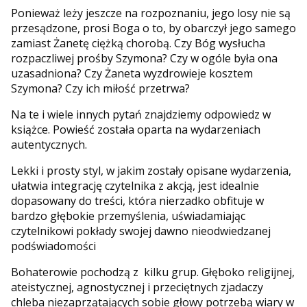
Ponieważ leży jeszcze na rozpoznaniu, jego losy nie są
przesądzone, prosi Boga o to, by obarczył jego samego
zamiast Żanetę ciężką chorobą. Czy Bóg wysłucha
rozpaczliwej prośby Szymona? Czy w ogóle była ona
uzasadniona? Czy Żaneta wyzdrowieje kosztem
Szymona? Czy ich miłość przetrwa?
Na te i wiele innych pytań znajdziemy odpowiedz w
książce. Powieść została oparta na wydarzeniach
autentycznych.
Lekki i prosty styl, w jakim zostały opisane wydarzenia,
ułatwia integrację czytelnika z akcją, jest idealnie
dopasowany do treści, która nierzadko obfituje w
bardzo głębokie przemyślenia, uświadamiając
czytelnikowi pokłady swojej dawno nieodwiedzanej
podświadomości
Bohaterowie pochodzą z kilku grup. Głęboko religijnej,
ateistycznej, agnostycznej i przeciętnych zjadaczy
chleba niezaprzątających sobie głowy potrzebą wiary w