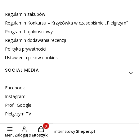
Regulamin zakupów
Regulamin Konkursu – Krzyżówka w czasopiśmie „Pielgrzym”
Program Lojalnościowy
Regulamin dodawania recenzji
Polityka prywatności
Ustawienia plików cookies
SOCIAL MEDIA
Facebook
Instagram
Profil Google
Pielgrzym TV
Produkty w koszyku: 0. Zobacz szczegóły
Sklep internetowy
Shoper.pl
Menu
Zaloguj się
Koszyk