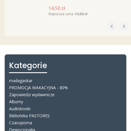
Cena promocyjna
14,50 zł
Najniższa cena:
19,80 zł
Kategorie
madagaskar
PROMOCJA WAKACYJNA - 80%
Zapowiedzi wydawnicze
Albumy
Audiobooki
Biblioteka PASTORES
Czasopisma
Dewocjonalia