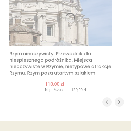
Rzym nieoczywisty. Przewodnik dla
niespiesznego podróżnika. Miejsca
nieoczywiste w Rzymie, nietypowe atrakcje
Rzymu, Rzym poza utartym szlakiem
Cena promocyjna
110,00 zł
Najniższa cena:
120,00 zł