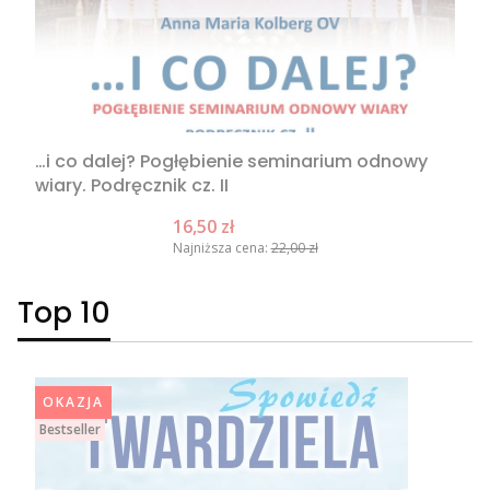
…i co dalej? Pogłębienie seminarium odnowy
wiary. Podręcznik cz. II
Cena promocyjna
16,50 zł
Najniższa cena:
22,00 zł
Top 10
OKAZJA
Bestseller