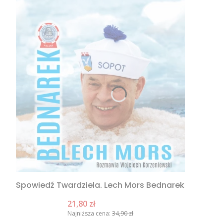
Spowiedź Twardziela. Lech Mors Bednarek
Cena promocyjna
21,80 zł
Najniższa cena:
34,90 zł