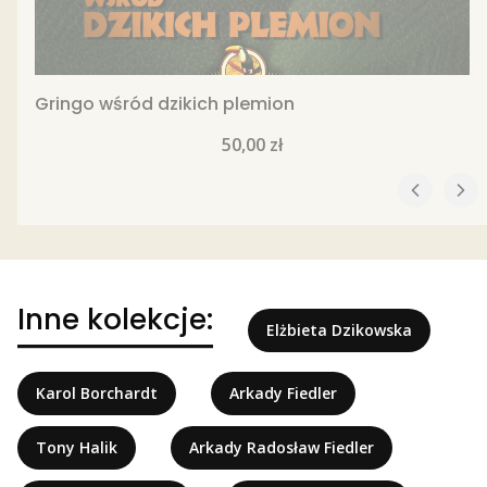
Gringo wśród dzikich plemion
Cena
50,00 zł
Inne kolekcje:
Elżbieta Dzikowska
Karol Borchardt
Arkady Fiedler
Tony Halik
Arkady Radosław Fiedler