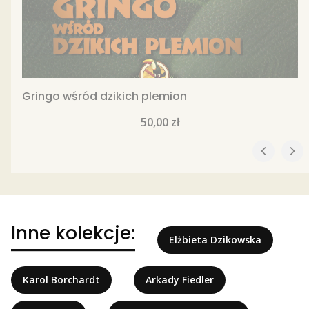
Gringo wśród dzikich plemion
Cena
50,00 zł
Inne kolekcje:
Elżbieta Dzikowska
Karol Borchardt
Arkady Fiedler