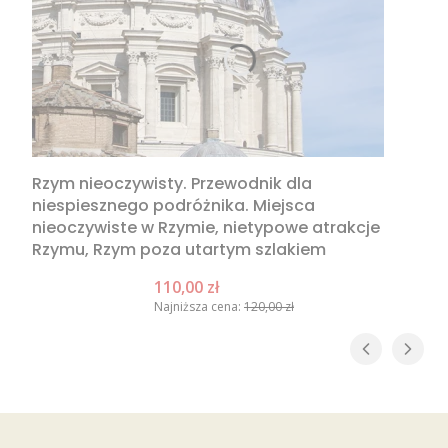
Rzym nieoczywisty. Przewodnik dla
niespiesznego podróżnika. Miejsca
nieoczywiste w Rzymie, nietypowe atrakcje
Rzymu, Rzym poza utartym szlakiem
Cena promocyjna
110,00 zł
Najniższa cena:
120,00 zł