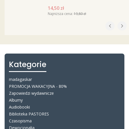
Cena promocyjna
14,50 zł
Najniższa cena:
19,80 zł
Kategorie
madagaskar
PROMOCJA WAKACYJNA - 80%
Zapowiedzi wydawnicze
Albumy
Audiobooki
Biblioteka PASTORES
Czasopisma
Dewocjonalia