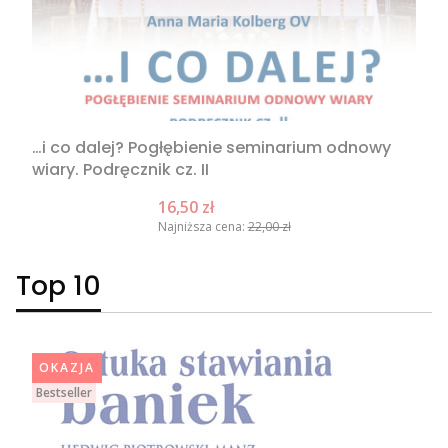
…i co dalej? Pogłębienie seminarium odnowy
wiary. Podręcznik cz. II
Cena promocyjna
16,50 zł
Najniższa cena:
22,00 zł
Top 10
OKAZJA
Bestseller