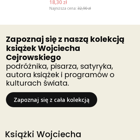
Cena promocyjna
18,30 zł
Najniższa cena:
32,90 zł
Zapoznaj się z naszą kolekcją
książek Wojciecha
Cejrowskiego
podróżnika, pisarza, satyryka,
autora książek i programów o
kulturach świata.
Zapoznaj się z cała kolekcją
Książki Wojciecha