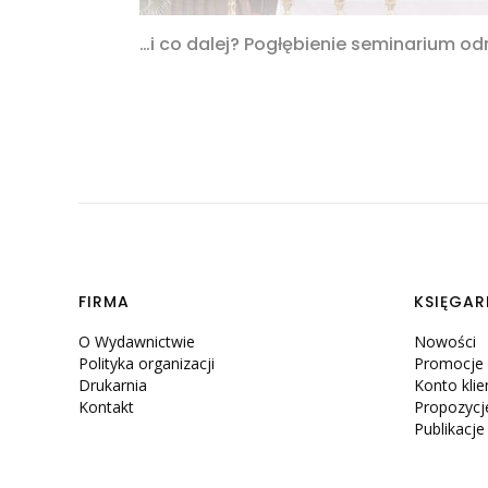
…i co dalej? Pogłębienie seminarium odn
Linki w stopce
FIRMA
KSIĘGAR
O Wydawnictwie
Nowości
Polityka organizacji
Promocje
Drukarnia
Konto klie
Kontakt
Propozycj
Publikacj