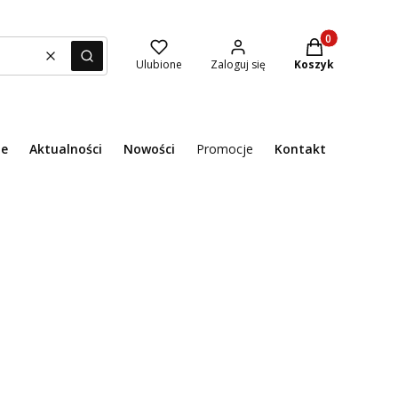
Produkty w kosz
Wyczyść
Szukaj
Ulubione
Zaloguj się
Koszyk
ie
Aktualności
Nowości
Promocje
Kontakt
Menu