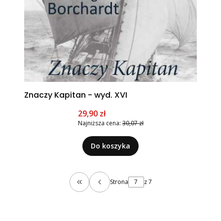
Znaczy Kapitan - wyd. XVI
Cena promocyjna
29,90 zł
Najniższa cena:
30,07 zł
Do koszyka
Strona
z 7
Wróć do pierwszej strony z produktami