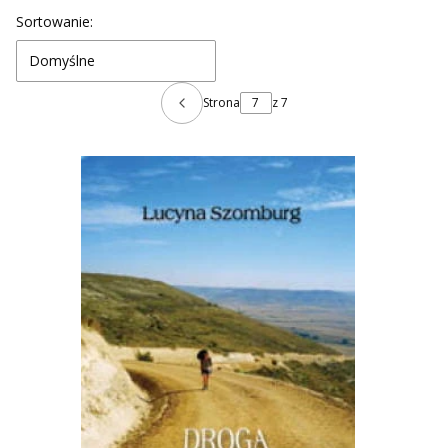
Lista produktów
Sortowanie:
Domyślne
Strona
z 7
Poprzednie produkty