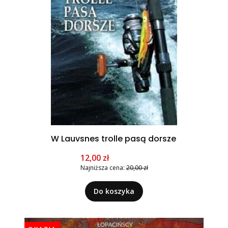
W Lauvsnes trolle pasą dorsze
Cena promocyjna
12,00 zł
Najniższa cena:
20,00 zł
Do koszyka