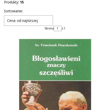
Produkty:
15
Lista produktów
Sortowanie:
Cena: od najniższej
Strona
z 1