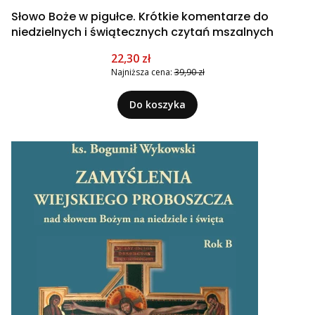
Słowo Boże w pigułce. Krótkie komentarze do
niedzielnych i świątecznych czytań mszalnych
Cena promocyjna
22,30 zł
Najniższa cena:
39,90 zł
Do koszyka