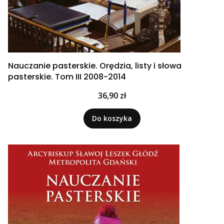
Nauczanie pasterskie. Orędzia, listy i słowa
pasterskie. Tom III 2008-2014
Cena
36,90 zł
Do koszyka