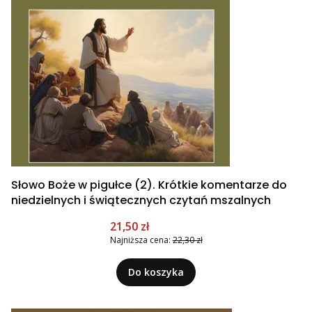
Słowo Boże w pigułce (2). Krótkie komentarze do
niedzielnych i świątecznych czytań mszalnych
Cena promocyjna
21,50 zł
Najniższa cena:
22,30 zł
Do koszyka