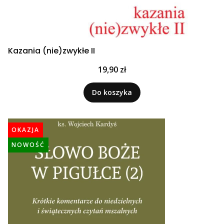
Kazania (nie)zwykłe II
Cena
19,90 zł
Do koszyka
OKAZJA
NOWOŚĆ