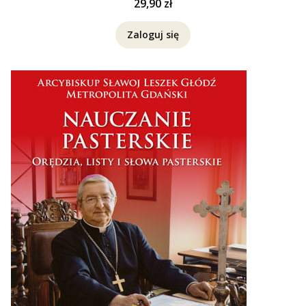
Cena
29,90 zł
Zaloguj się